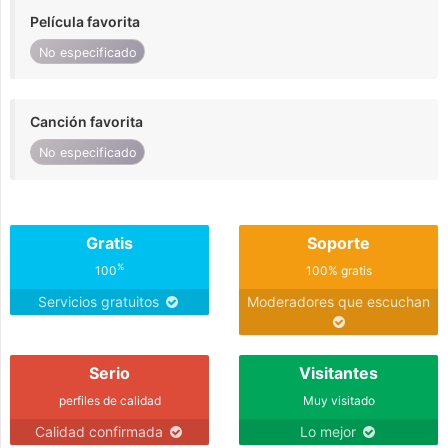
Película favorita
No especificado
Canción favorita
No especificado
Gratis
Soporte
%
100
100% gratis
Servicios gratuitos
Moderadores que escuchan
Serio
Visitantes
perfiles de calidad
Muy visitado
Calidad confirmada
Lo mejor