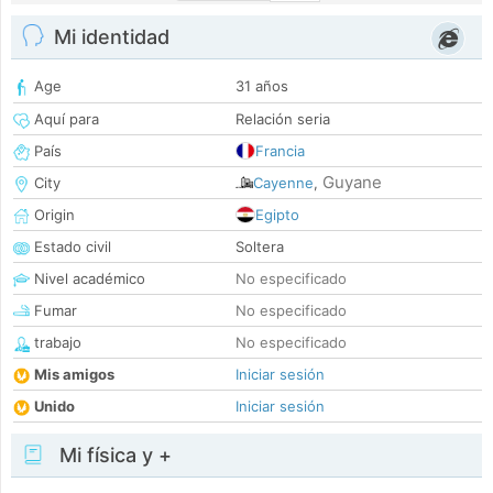
Mi identidad
Age
31 años
Aquí para
Relación seria
País
Francia
Guyane
City
Cayenne
,
Origin
Egipto
Estado civil
Soltera
Nivel académico
No especificado
Fumar
No especificado
trabajo
No especificado
Mis amigos
Iniciar sesión
Unido
Iniciar sesión
Mi física y +