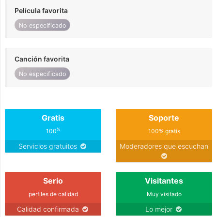
Película favorita
No especificado
Canción favorita
No especificado
Gratis
Soporte
%
100
100% gratis
Servicios gratuitos
Moderadores que escuchan
Serio
Visitantes
perfiles de calidad
Muy visitado
Calidad confirmada
Lo mejor