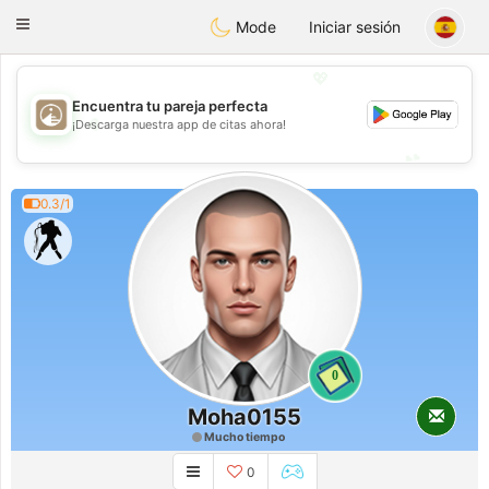
B
ahebik
Toggle
Mode
Iniciar sesión
navigation
💖
Encuentra tu pareja perfecta
💖
¡Descarga nuestra app de citas ahora!
💕
💕
0.3/1
0
Moha0155
Mucho tiempo
0