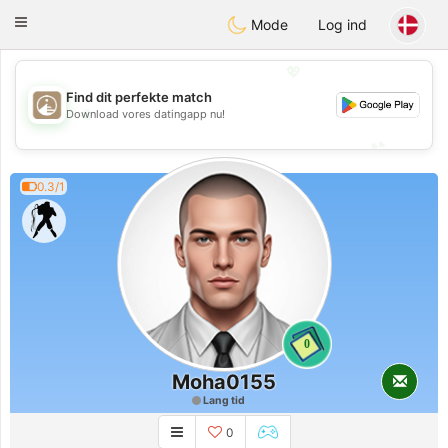
B
ahebik
Toggle
Mode
Log ind
navigation
💖
Find dit perfekte match
💖
Download vores datingapp nu!
💕
💕
0.3/1
0
Moha0155
Lang tid
0