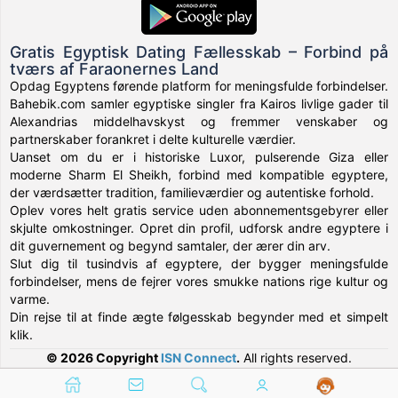
Gratis Egyptisk Dating Fællesskab – Forbind på
tværs af Faraonernes Land
Opdag Egyptens førende platform for meningsfulde forbindelser.
Bahebik.com samler egyptiske singler fra Kairos livlige gader til
Alexandrias middelhavskyst og fremmer venskaber og
partnerskaber forankret i delte kulturelle værdier.
Uanset om du er i historiske Luxor, pulserende Giza eller
moderne Sharm El Sheikh, forbind med kompatible egyptere,
der værdsætter tradition, familieværdier og autentiske forhold.
Oplev vores helt gratis service uden abonnementsgebyrer eller
skjulte omkostninger. Opret din profil, udforsk andre egyptere i
dit guvernement og begynd samtaler, der ærer din arv.
Slut dig til tusindvis af egyptere, der bygger meningsfulde
forbindelser, mens de fejrer vores smukke nations rige kultur og
varme.
Din rejse til at finde ægte følgesskab begynder med et simpelt
klik.
© 2026 Copyright
ISN Connect
.
All rights reserved.