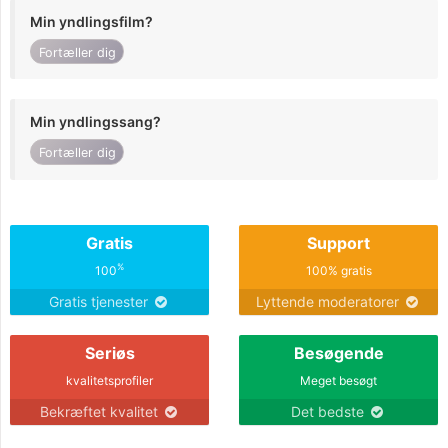
Min yndlingsfilm?
Fortæller dig
Min yndlingssang?
Fortæller dig
Gratis
Support
%
100
100% gratis
Gratis tjenester
Lyttende moderatorer
Seriøs
Besøgende
kvalitetsprofiler
Meget besøgt
Bekræftet kvalitet
Det bedste