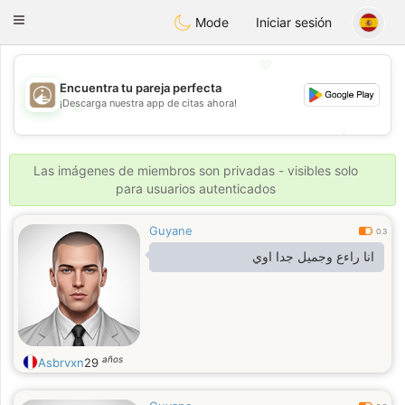
B
ahebik
Toggle
Mode
Iniciar sesión
navigation
💖
Encuentra tu pareja perfecta
¡Descarga nuestra app de citas ahora!
💖
💕
💕
Las imágenes de miembros son privadas - visibles solo
para usuarios autenticados
Guyane
0.3
انا راءع وجميل جدا اوي
años
Asbrvxn
29