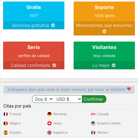
Gratis
Soporte
%
100
100% gratis
Servicios gratuitos
Moderadores que escuchan
Serio
Visitantes
perfiles de calidad
Muy visitado
Calidad confirmada
Lo mejor
Trabajamos duro para darte el mejor servicio, por favor sé solidario
Citas por país
Francia
Alemania
Canadá
Bélgica
Suiza
Estados Unidos
España
Inglaterra
México