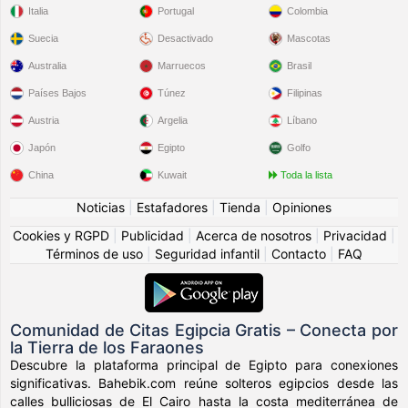
Italia
Portugal
Colombia
Suecia
Desactivado
Mascotas
Australia
Marruecos
Brasil
Países Bajos
Túnez
Filipinas
Austria
Argelia
Líbano
Japón
Egipto
Golfo
China
Kuwait
Toda la lista
Noticias
|
Estafadores
|
Tienda
|
Opiniones
Cookies y RGPD
|
Publicidad
|
Acerca de nosotros
|
Privacidad
|
Términos de uso
|
Seguridad infantil
|
Contacto
|
FAQ
Comunidad de Citas Egipcia Gratis – Conecta por
la Tierra de los Faraones
Descubre la plataforma principal de Egipto para conexiones
significativas. Bahebik.com reúne solteros egipcios desde las
calles bulliciosas de El Cairo hasta la costa mediterránea de