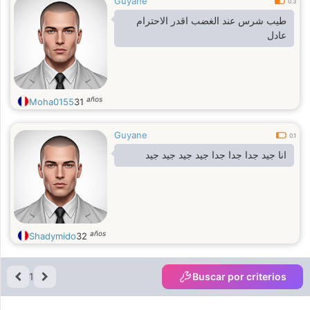
Guyane
0.3
طيب شرس عند الغضب اقدر الاحترام
عادل
años
Moha0155
31
Guyane
0.1
انا جيد جدا جدا جدا جيد جيد جيد جيد
años
Shadymido
32
1
Buscar por criterios