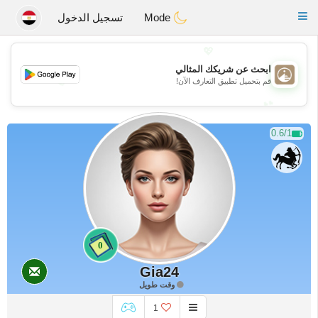
B
ahebik
Toggle
Mode
تسجيل الدخول
navigation
💖
ابحث عن شريكك المثالي
💖
قم بتحميل تطبيق التعارف الآن!
💕
💕
0.6/1
0
Gia24
وقت طويل
1