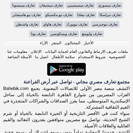
تعارف ميسوري
تعارف ميسيسيبي
تعارف ميشيغان
تعارف مينيسوتا
تعارف نبراسكا
تعارف نيفادا
تعارف نيو مكسيكو
تعارف نيو هامبشاير
تعارف نيوجيرسي
تعارف نيويورك
تعارف هاواي
تعارف واشنطن
تعارف وايومنغ
تعارف ويسكونسن
تعارف يوتا
الأخبار
|
المحتالون
|
المتجر
|
الآراء
ملفات تعريف الارتباط والقانون العام لحماية البيانات
|
الإعلان
|
معلومات عنا
|
الخصوصية
|
شروط الاستخدام
|
سلامة الأطفال
|
اتصل بنا
|
الأسئلة الشائعة
مجتمع تعارف مصري مجاني - تواصل عبر أرض الفراعنة
اكتشف منصة مصر الأولى للاتصالات المعنوية. يجمع Bahebik.com
العزاب المصريين من شوارع القاهرة النابضة بالحياة إلى ساحل
الإسكندرية المتوسطي، مما يعزز الصداقات والشراكات المتجذرة في
القيم الثقافية المشتركة.
سواء كنت في الأقصر التاريخية أو الجيزة النابضة بالحياة أو شرم
الشيخ الحديثة، تواصل مع مصريين متوافقين يقدرون التقاليد والقيم
العائلية والعلاقات الأصيلة.
اكتشف خدمتنا المجانية تماماً بدون رسوم اشتراك أو رسوم خفية.