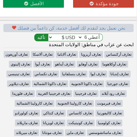
جودة مؤكدة
الأفضل
نحن نعمل بجد لنقدم لك أفضل خدمة، كن داعماً من فضلك
ابحث عن عزاب في مناطق: الولايات المتحدة
تعارف أركنساس
تعارف أريزونا
تعارف ألاباما
تعارف ألاسكا
تعارف أوريغون
تعارف أوكلاهوما
تعارف أوهايو
تعارف أيداهو
تعارف أيوا
تعارف إلينوي
تعارف إنديانا
تعارف ايوا
تعارف بنسلفانيا
تعارف تكساس
تعارف تينيسي
تعارف جورجيا
تعارف داكوتا الجنوبية
تعارف داكوتا الشمالية
تعارف ديلاوير
تعارف رود آيلاند
تعارف فرجينيا
تعارف فرجينيا الغربية
تعارف فلوريدا
تعارف فيرمونت
تعارف كارولينا الجنوبية
تعارف كارولينا الشمالية
تعارف كاليفورنيا
تعارف كانساس
تعارف كنتاكي
تعارف كولورادو
تعارف كولومبيا
تعارف كونيتيكت
تعارف لويزيانا
تعارف ماريلاند
تعارف ماساتشوستس
تعارف ماين
تعارف مونتانا
تعارف ميريلاند