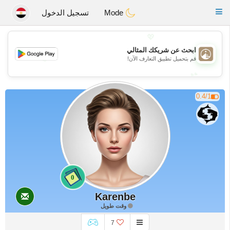
B
ahebik
Toggle
Mode
تسجيل الدخول
navigation
💖
ابحث عن شريكك المثالي
💖
قم بتحميل تطبيق التعارف الآن!
💕
💕
0.4/1
0
Karenbe
وقت طويل
7