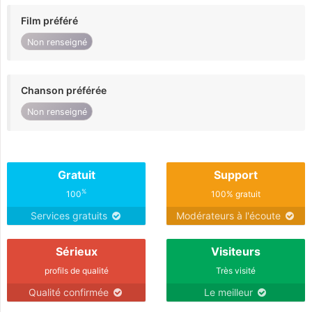
Film préféré
Non renseigné
Chanson préférée
Non renseigné
Gratuit
Support
%
100
100% gratuit
Services gratuits
Modérateurs à l'écoute
Sérieux
Visiteurs
profils de qualité
Très visité
Qualité confirmée
Le meilleur