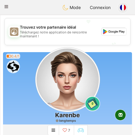
B
ahebik
Toggle
Mode
Connexion
navigation
💖
Trouvez votre partenaire idéal
Téléchargez notre application de rencontre
💖
maintenant !
💕
💕
0.4/1
0
Karenbe
longtemps
7