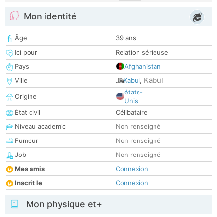
Mon identité
Âge
39 ans
Ici pour
Relation sérieuse
Pays
Afghanistan
Kabul
Ville
Kabul
,
états-
Origine
Unis
État civil
Célibataire
Niveau academic
Non renseigné
Fumeur
Non renseigné
Job
Non renseigné
Mes amis
Connexion
Inscrit le
Connexion
Mon physique et+