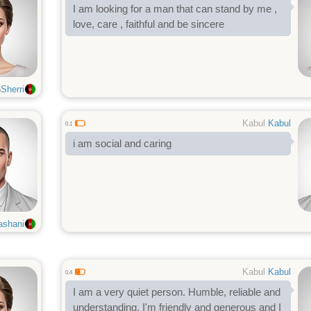
I am looking for a man that can stand by me ,
love, care , faithful and be sincere
6
Sherri
Kabul
Kabul
0.1
i am social and caring
ashani
Kabul
Kabul
0.4
I am a very quiet person. Humble, reliable and
understanding, I'm friendly and generous and I