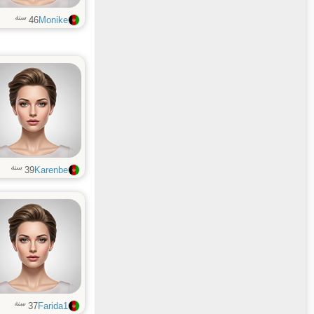
سنة
46
Monike
سنة
39
Karenbe
سنة
37
Farida1