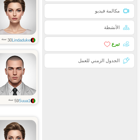
مكالمة فيديو
الأنشطة
سنة
30
Lindaduke
تبرع
الجدول الزمني للعمل
سنة
59
Suua1