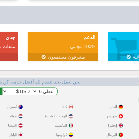
الدعم
جدي
100% مجاني
ملفات ش
نية
مشرفون مستمعون
نحن نعمل بجد لنقدم لك أفضل خدمة، كن د
ألمانيا
كندا
أستراليا
سويسرا
الولايات المتحدة
هولندا
إنجلترا
المكسيك
النمسا
البرتغال
كولومبيا
اليابان