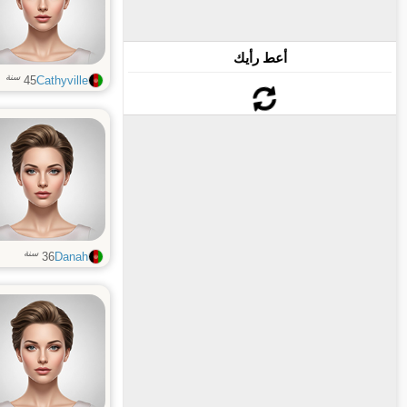
أعط رأيك
سنة
45
Cathyville
سنة
36
Danah