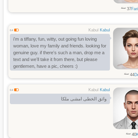
سنة
37
Far
Kabul
Kabul
0.4
i'm a tiffany, fun, witty, out going fun loving
woman, love my family and friends. looking for
genuine guy. if there's such a man, drop me a
text and we'll take it from there, but please
gentlemen, have a pic, cheers :)
سنة
44
D
Kabul
Kabul
0.4
واثق الخطى امشى ملكا
سنة
40
K