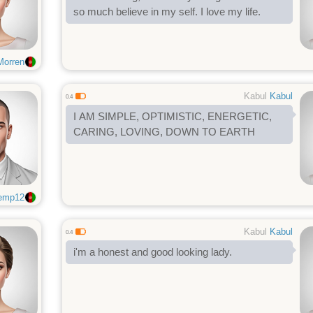
so much believe in my self. I love my life.
Morren
Kabul
Kabul
0.4
I AM SIMPLE, OPTIMISTIC, ENERGETIC,
CARING, LOVING, DOWN TO EARTH
emp12
Kabul
Kabul
0.4
i'm a honest and good looking lady.