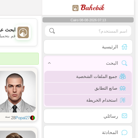
B
ahebik
Cairo 08-08-2026 07:13
ابحث عن
قم بتحميل
الرئيسية
البحث
جميع الملفات الشخصية
صانع التطابق
استخدام الخريطة
رسائلي
سنة
28
Popal27
المحادثة