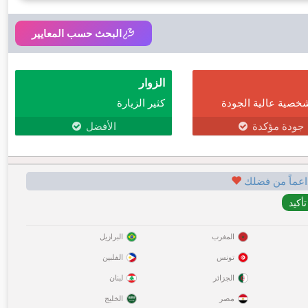
البحث حسب المعايير
الزوار
خصية عالية الجودة
كثير الزيارة
جودة مؤكدة
الأفضل
اعماً من فضلك
المغرب
البرازيل
تونس
الفلبين
الجزائر
لبنان
مصر
الخليج