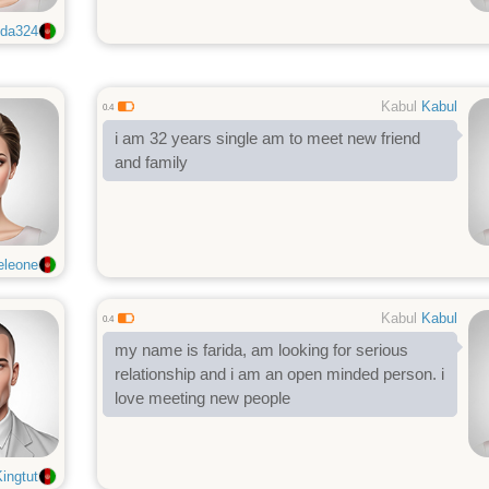
ida324
Kabul
Kabul
0.4
i am 32 years single am to meet new friend
and family
eleone
Kabul
Kabul
0.4
my name is farida, am looking for serious
relationship and i am an open minded person. i
love meeting new people
ingtut