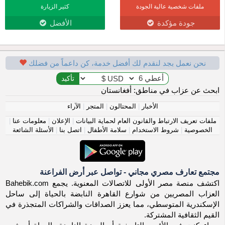
ملفات شخصية عالية الجودة
كثير الزيارة
جودة مؤكدة
الأفضل
نحن نعمل بجد لنقدم لك أفضل خدمة، كن داعماً من فضلك
ابحث عن عزاب في مناطق: أفغانستان
الأخبار
|
المحتالون
|
المتجر
|
الآراء
ملفات تعريف الارتباط والقانون العام لحماية البيانات
|
الإعلان
|
معلومات عنا
|
الخصوصية
|
شروط الاستخدام
|
سلامة الأطفال
|
اتصل بنا
|
الأسئلة الشائعة
مجتمع تعارف مصري مجاني - تواصل عبر أرض الفراعنة
اكتشف منصة مصر الأولى للاتصالات المعنوية. يجمع Bahebik.com
العزاب المصريين من شوارع القاهرة النابضة بالحياة إلى ساحل
الإسكندرية المتوسطي، مما يعزز الصداقات والشراكات المتجذرة في
القيم الثقافية المشتركة.