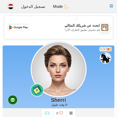
B
ahebik
Toggle
Mode
تسجيل الدخول
navigation
💖
ابحث عن شريكك المثالي
قم بتحميل تطبيق التعارف الآن!
💖
💕
💕
0.3/1
0
Sherri
وقت طويل
0