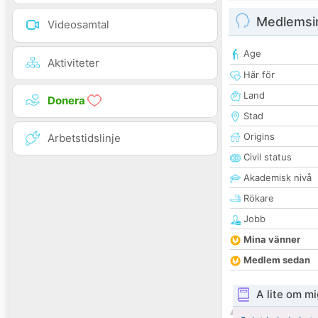
Medlemsi
Videosamtal
Age
Aktiviteter
Här för
Land
Donera
Stad
Origins
Arbetstidslinje
Civil status
Akademisk nivå
Rökare
Jobb
Mina vänner
Medlem sedan
A lite om mi