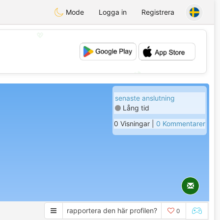
Mode
Logga in
Registrera
💖
💕
senaste anslutning
Lång tid
0 Visningar |
0 Kommentarer
rapportera den här profilen?
0