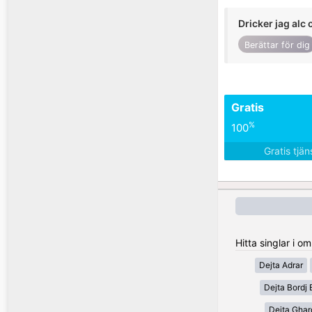
Dricker jag alc 
Berättar för dig
Gratis
%
100
Gratis tjä
Hitta singlar i o
Dejta Adrar
Dejta Bordj 
Dejta Ghar