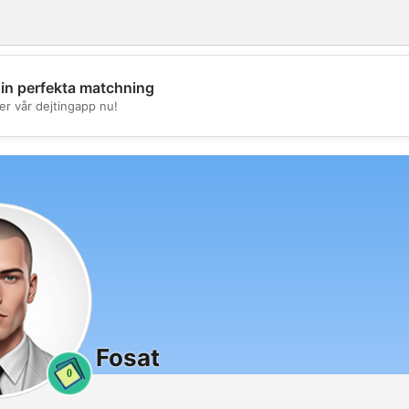
din perfekta matchning
💖
er vår dejtingapp nu!
💕
Fosat
0