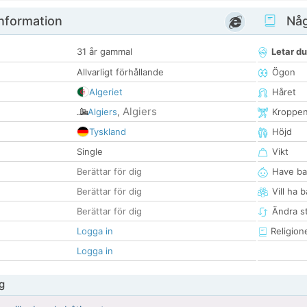
nformation
Någ
31 år gammal
Letar du
Allvarligt förhållande
Ögon
Algeriet
Håret
Algiers
Algiers
,
Kroppe
Tyskland
Höjd
Single
Vikt
Berättar för dig
Have ba
Berättar för dig
Vill ha 
Berättar för dig
Ändra st
Logga in
Religion
Logga in
g