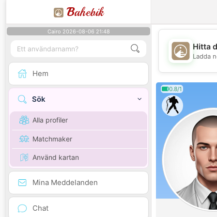
B
ahebik
Cairo 2026-08-06 21:48
Hitta 
Ladda n
Hem
0.8/1
Sök
Alla profiler
Matchmaker
Använd kartan
Mina Meddelanden
Chat