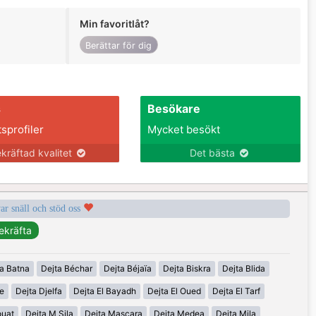
Min favoritlåt?
Berättar för dig
s
Besökare
tsprofiler
Mycket besökt
kräftad kvalitet
Det bästa
var snäll och stöd oss
a Batna
Dejta Béchar
Dejta Béjaïa
Dejta Biskra
Dejta Blida
ne
Dejta Djelfa
Dejta El Bayadh
Dejta El Oued
Dejta El Tarf
ouat
Dejta M Sila
Dejta Mascara
Dejta Medea
Dejta Mila