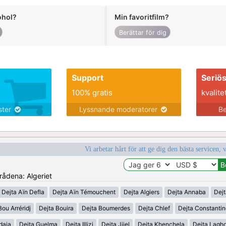
ohol?
Min favoritfilm?
Berättar för dig
Support
Seriö
100% gratis
kvalite
nster
Lyssnande moderatorer
Be
Vi arbetar hårt för att ge dig den bästa servicen, 
mrådena: Algeriet
Dejta Aïn Defla
Dejta Aïn Témouchent
Dejta Algiers
Dejta Annaba
Dejt
Bou Arréridj
Dejta Bouira
Dejta Boumerdes
Dejta Chlef
Dejta Constanti
daia
Dejta Guelma
Dejta Illizi
Dejta Jijel
Dejta Khenchela
Dejta Lagh