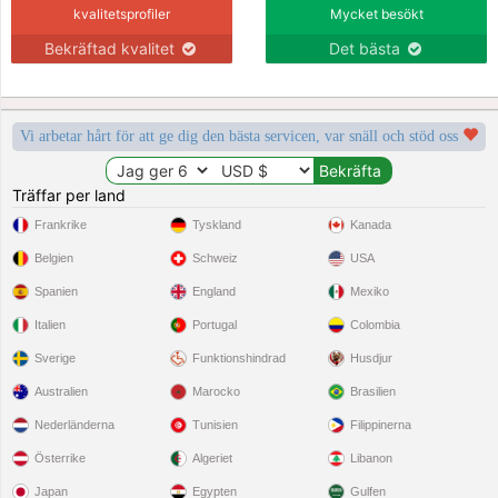
kvalitetsprofiler
Mycket besökt
Bekräftad kvalitet
Det bästa
Vi arbetar hårt för att ge dig den bästa servicen, var snäll och stöd oss
Träffar per land
Frankrike
Tyskland
Kanada
Belgien
Schweiz
USA
Spanien
England
Mexiko
Italien
Portugal
Colombia
Sverige
Funktionshindrad
Husdjur
Australien
Marocko
Brasilien
Nederländerna
Tunisien
Filippinerna
Österrike
Algeriet
Libanon
Japan
Egypten
Gulfen