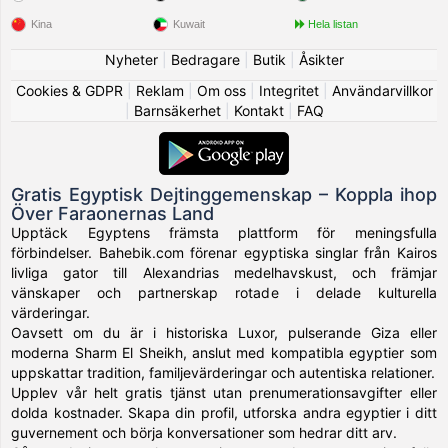
Kina
Kuwait
Hela listan
Nyheter
|
Bedragare
|
Butik
|
Åsikter
Cookies & GDPR
|
Reklam
|
Om oss
|
Integritet
|
Användarvillkor
|
Barnsäkerhet
|
Kontakt
|
FAQ
Gratis Egyptisk Dejtinggemenskap – Koppla ihop
Över Faraonernas Land
Upptäck Egyptens främsta plattform för meningsfulla
förbindelser. Bahebik.com förenar egyptiska singlar från Kairos
livliga gator till Alexandrias medelhavskust, och främjar
vänskaper och partnerskap rotade i delade kulturella
värderingar.
Oavsett om du är i historiska Luxor, pulserande Giza eller
moderna Sharm El Sheikh, anslut med kompatibla egyptier som
uppskattar tradition, familjevärderingar och autentiska relationer.
Upplev vår helt gratis tjänst utan prenumerationsavgifter eller
dolda kostnader. Skapa din profil, utforska andra egyptier i ditt
guvernement och börja konversationer som hedrar ditt arv.