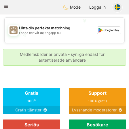
B
ahebik
Toggle
Mode
Logga in
navigation
💖
Hitta din perfekta matchning
Ladda ner vår dejtingapp nu!
💖
💕
💕
Medlemsbilder är privata - synliga endast för
autentiserade användare
Gratis
Support
%
100
100% gratis
Gratis tjänster
Lyssnande moderatorer
Seriös
Besökare