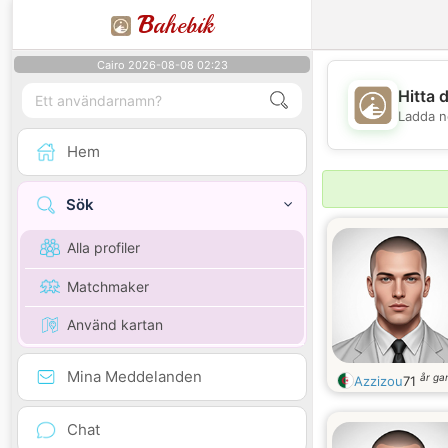
B
ahebik
Cairo 2026-08-08 02:23
Hitta 
Ladda n
Hem
Sök
Alla profiler
Matchmaker
Använd kartan
Mina Meddelanden
år g
Azzizou
71
Chat