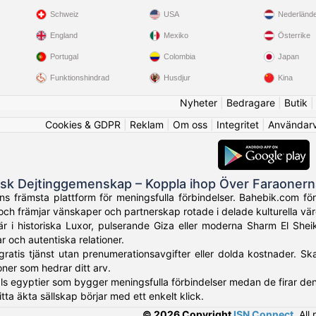
Schweiz
USA
Nederländ
England
Mexiko
Österrike
Portugal
Colombia
Japan
Funktionshindrad
Husdjur
Kina
Nyheter
|
Bedragare
|
Butik
Cookies & GDPR
|
Reklam
|
Om oss
|
Integritet
|
Användarvi
isk Dejtinggemenskap – Koppla ihop Över Faraoner
 främsta plattform för meningsfulla förbindelser. Bahebik.com förena
ch främjar vänskaper och partnerskap rotade i delade kulturella vär
r i historiska Luxor, pulserande Giza eller moderna Sharm El Shei
r och autentiska relationer.
gratis tjänst utan prenumerationsavgifter eller dolda kostnader. Sk
oner som hedrar ditt arv.
ls egyptier som bygger meningsfulla förbindelser medan de firar den 
itta äkta sällskap börjar med ett enkelt klick.
© 2026 Copyright
ISN Connect
.
All 