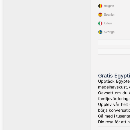
Belgien
Spanien
Italien
Sverige
Gratis Egypt
Upptäck Egyptens
medelhavskust, o
Oavsett om du ä
familjevärderinga
Upplev vår helt 
börja konversati
Gå med i tusenta
Din resa för att h