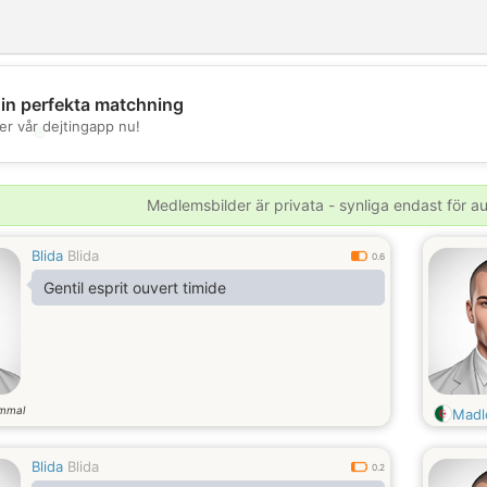
din perfekta matchning
er vår dejtingapp nu!
💖
💕
Medlemsbilder är privata - synliga endast för 
Blida
Blida
0.6
Gentil esprit ouvert timide
ammal
Madl
Blida
Blida
0.2