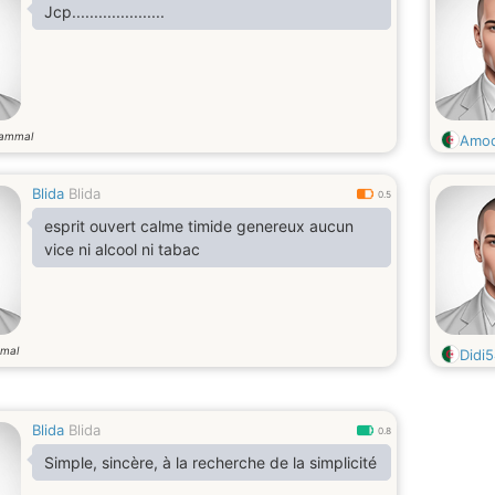
Jcp.....................
gammal
Amod
Blida
Blida
0.5
esprit ouvert calme timide genereux aucun
vice ni alcool ni tabac
mal
Didi
Blida
Blida
0.8
Simple, sincère, à la recherche de la simplicité