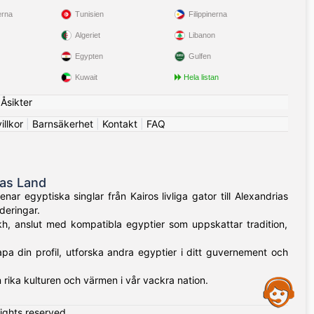
erna
Tunisien
Filippinerna
Algeriet
Libanon
Egypten
Gulfen
Kuwait
Hela listan
|
Åsikter
llkor
|
Barnsäkerhet
|
Kontakt
|
FAQ
nas Land
r egyptiska singlar från Kairos livliga gator till Alexandrias
deringar.
kh, anslut med kompatibla egyptier som uppskattar tradition,
apa din profil, utforska andra egyptier i ditt guvernement och
rika kulturen och värmen i vår vackra nation.
Assistance
rights reserved.