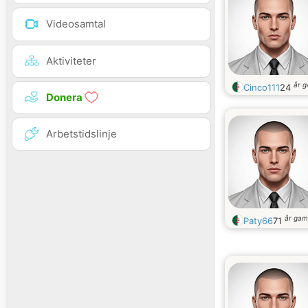
Videosamtal
Aktiviteter
år 
Cinco111
24
Donera
Arbetstidslinje
år gam
Paty66
71