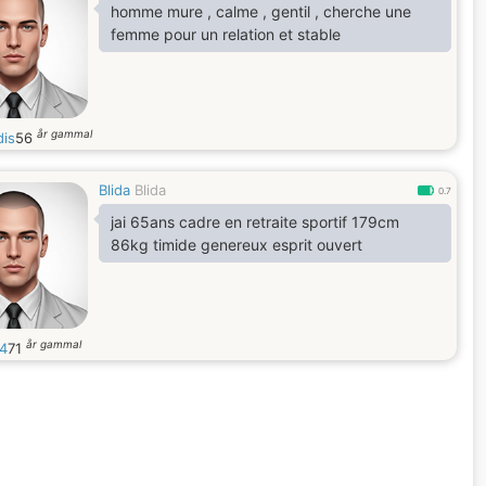
homme mure , calme , gentil , cherche une
femme pour un relation et stable
år gammal
is
56
Blida
Blida
0.7
jai 65ans cadre en retraite sportif 179cm
86kg timide genereux esprit ouvert
år gammal
54
71