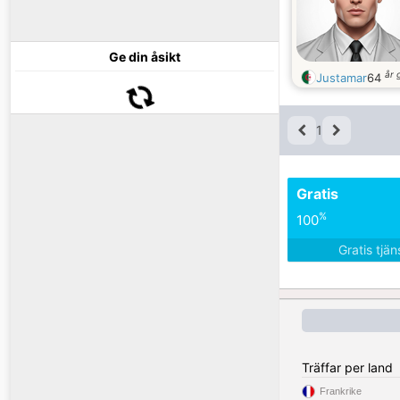
Ge din åsikt
år 
Justamar
64
1
Gratis
%
100
Gratis tjä
Träffar per land
Frankrike