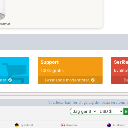
gammal
Support
Seriö
100% gratis
kvalite
nster
Lyssnande moderatorer
Be
Vi arbetar hårt för att ge dig den bästa servicen, 
Tyskland
Kanada
Australien