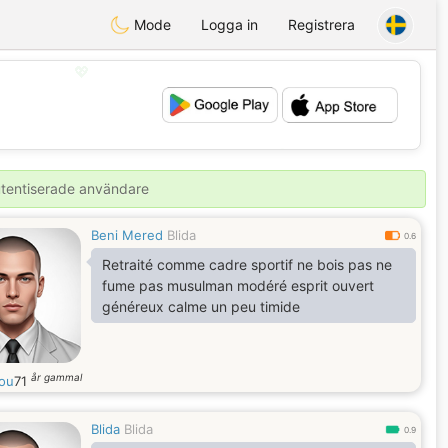
Mode
Logga in
Registrera
💖
💕
autentiserade användare
Beni Mered
Blida
0.6
Retraité comme cadre sportif ne bois pas ne
fume pas musulman modéré esprit ouvert
généreux calme un peu timide
år gammal
ou
71
Blida
Blida
0.9