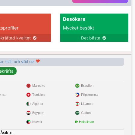
s
Besökare
tsprofiler
Mycket besökt
kräftad kvalitet
Det bästa
var snäll och stöd oss
Marocko
Brasilien
erna
Tunisien
Filippinerna
Algeriet
Libanon
Egypten
Gulfen
Kuwait
Hela listan
|
Åsikter