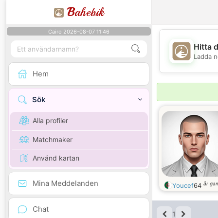
B
ahebik
Cairo 2026-08-07 11:46
Hitta 
Ladda n
Hem
Sök
Alla profiler
Matchmaker
Använd kartan
Mina Meddelanden
år ga
Youcef
64
Chat
1