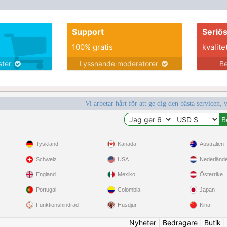
Support
Seriö
100% gratis
kvalite
nster
Lyssnande moderatorer
Be
Vi arbetar hårt för att ge dig den bästa servicen, 
Tyskland
Kanada
Australien
Schweiz
USA
Nederländ
England
Mexiko
Österrike
Portugal
Colombia
Japan
Funktionshindrad
Husdjur
Kina
Nyheter
|
Bedragare
|
Butik