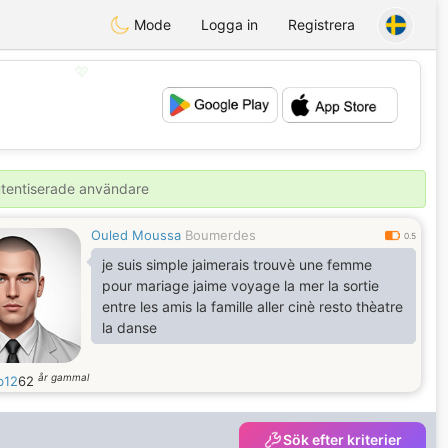
Mode
Logga in
Registrera
💖
💕
autentiserade användare
Ouled Moussa
Boumerdes
0.5
je suis simple jaimerais trouvè une femme
pour mariage jaime voyage la mer la sortie
entre les amis la famille aller cinè resto thèatre
la danse
år gammal
b12
62
Sök efter kriterier