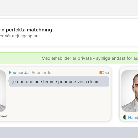
din perfekta matchning
er vår dejtingapp nu!
💖
💕
Medlemsbilder är privata - synliga endast för 
Boumerdas
Boumerdes
0.5
je cherche une femme pour une vie a deux
mmal
Habi