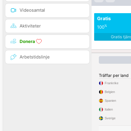
Videosamtal
Gratis
Aktiviteter
%
100
Gratis tjä
Donera
Arbetstidslinje
Träffar per land
Frankrike
Belgien
Spanien
Italien
Sverige