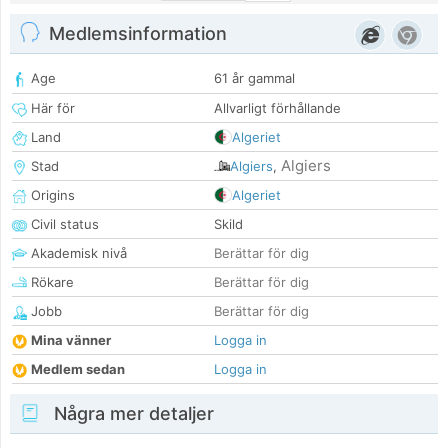
Medlemsinformation
Age
61 år gammal
Här för
Allvarligt förhållande
Land
Algeriet
Algiers
Stad
Algiers
,
Origins
Algeriet
Civil status
Skild
Akademisk nivå
Berättar för dig
Rökare
Berättar för dig
Jobb
Berättar för dig
Mina vänner
Logga in
Medlem sedan
Logga in
Några mer detaljer