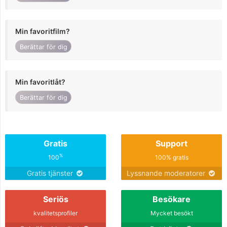
Min favoritfilm?
Berättar för dig
Min favoritlåt?
Berättar för dig
Gratis
Support
%
100
100% gratis
Gratis tjänster
Lyssnande moderatorer
Seriös
Besökare
kvalitetsprofiler
Mycket besökt