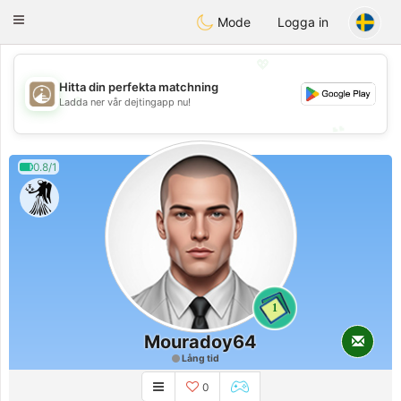
B
ahebik
Toggle
Mode
Logga in
navigation
💖
Hitta din perfekta matchning
💖
Ladda ner vår dejtingapp nu!
💕
💕
0.8/1
1
Mouradoy64
Lång tid
0