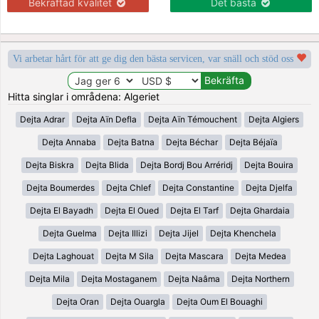
Bekräftad kvalitet
Det bästa
Vi arbetar hårt för att ge dig den bästa servicen, var snäll och stöd oss
Hitta singlar i områdena: Algeriet
Dejta Adrar
Dejta Aïn Defla
Dejta Aïn Témouchent
Dejta Algiers
Dejta Annaba
Dejta Batna
Dejta Béchar
Dejta Béjaïa
Dejta Biskra
Dejta Blida
Dejta Bordj Bou Arréridj
Dejta Bouira
Dejta Boumerdes
Dejta Chlef
Dejta Constantine
Dejta Djelfa
Dejta El Bayadh
Dejta El Oued
Dejta El Tarf
Dejta Ghardaia
Dejta Guelma
Dejta Illizi
Dejta Jijel
Dejta Khenchela
Dejta Laghouat
Dejta M Sila
Dejta Mascara
Dejta Medea
Dejta Mila
Dejta Mostaganem
Dejta Naâma
Dejta Northern
Dejta Oran
Dejta Ouargla
Dejta Oum El Bouaghi