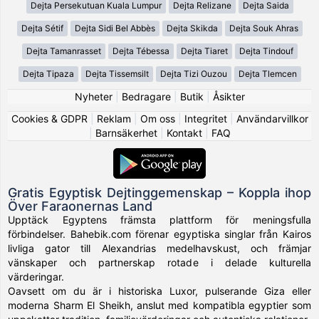
Dejta Persekutuan Kuala Lumpur
Dejta Relizane
Dejta Saida
Dejta Sétif
Dejta Sidi Bel Abbès
Dejta Skikda
Dejta Souk Ahras
Dejta Tamanrasset
Dejta Tébessa
Dejta Tiaret
Dejta Tindouf
Dejta Tipaza
Dejta Tissemsilt
Dejta Tizi Ouzou
Dejta Tlemcen
Nyheter
|
Bedragare
|
Butik
|
Åsikter
Cookies & GDPR
|
Reklam
|
Om oss
|
Integritet
|
Användarvillkor
|
Barnsäkerhet
|
Kontakt
|
FAQ
Gratis Egyptisk Dejtinggemenskap – Koppla ihop
Över Faraonernas Land
Upptäck Egyptens främsta plattform för meningsfulla
förbindelser. Bahebik.com förenar egyptiska singlar från Kairos
livliga gator till Alexandrias medelhavskust, och främjar
vänskaper och partnerskap rotade i delade kulturella
värderingar.
Oavsett om du är i historiska Luxor, pulserande Giza eller
moderna Sharm El Sheikh, anslut med kompatibla egyptier som