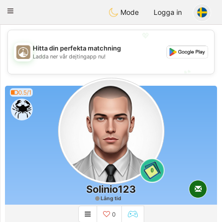
B
ahebik
Toggle
Mode
Logga in
navigation
💖
Hitta din perfekta matchning
💖
Ladda ner vår dejtingapp nu!
💕
💕
0.5/1
0
Solinio123
Lång tid
0