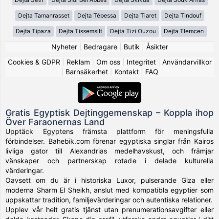
Dejta Tamanrasset
Dejta Tébessa
Dejta Tiaret
Dejta Tindouf
Dejta Tipaza
Dejta Tissemsilt
Dejta Tizi Ouzou
Dejta Tlemcen
Nyheter
|
Bedragare
|
Butik
|
Åsikter
Cookies & GDPR
|
Reklam
|
Om oss
|
Integritet
|
Användarvillkor
|
Barnsäkerhet
|
Kontakt
|
FAQ
Gratis Egyptisk Dejtinggemenskap – Koppla ihop
Över Faraonernas Land
Upptäck Egyptens främsta plattform för meningsfulla
förbindelser. Bahebik.com förenar egyptiska singlar från Kairos
livliga gator till Alexandrias medelhavskust, och främjar
vänskaper och partnerskap rotade i delade kulturella
värderingar.
Oavsett om du är i historiska Luxor, pulserande Giza eller
moderna Sharm El Sheikh, anslut med kompatibla egyptier som
uppskattar tradition, familjevärderingar och autentiska relationer.
Upplev vår helt gratis tjänst utan prenumerationsavgifter eller