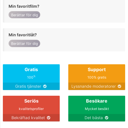
Min favoritfilm?
Berättar för dig
Min favoritlåt?
Berättar för dig
Gratis
Support
%
100
100% gratis
Gratis tjänster
Lyssnande moderatorer
Seriös
Besökare
kvalitetsprofiler
Mycket besökt
Bekräftad kvalitet
Det bästa