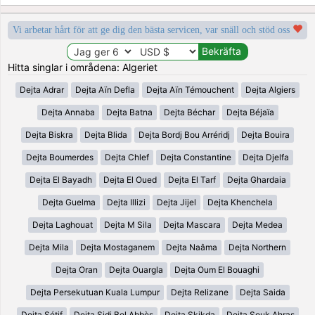
Vi arbetar hårt för att ge dig den bästa servicen, var snäll och stöd oss
Hitta singlar i områdena: Algeriet
Dejta Adrar
Dejta Aïn Defla
Dejta Aïn Témouchent
Dejta Algiers
Dejta Annaba
Dejta Batna
Dejta Béchar
Dejta Béjaïa
Dejta Biskra
Dejta Blida
Dejta Bordj Bou Arréridj
Dejta Bouira
Dejta Boumerdes
Dejta Chlef
Dejta Constantine
Dejta Djelfa
Dejta El Bayadh
Dejta El Oued
Dejta El Tarf
Dejta Ghardaia
Dejta Guelma
Dejta Illizi
Dejta Jijel
Dejta Khenchela
Dejta Laghouat
Dejta M Sila
Dejta Mascara
Dejta Medea
Dejta Mila
Dejta Mostaganem
Dejta Naâma
Dejta Northern
Dejta Oran
Dejta Ouargla
Dejta Oum El Bouaghi
Dejta Persekutuan Kuala Lumpur
Dejta Relizane
Dejta Saida
Dejta Sétif
Dejta Sidi Bel Abbès
Dejta Skikda
Dejta Souk Ahras