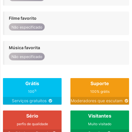
Filme favorito
Não especificado
Música favorita
Não especificado
Grátis
Suporte
%
100
100% grátis
Serviços gratuitos
Moderadores que escutam
Sério
Visitantes
perfis de qualidade
Muito visitado