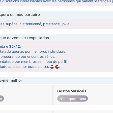
 discutions intéressantes avec les personnes qui parlent le français p
pero do meu parceiro
s supérieur, attentionné, prestance, jovial
 que devem ser respeitados
eita é
35-42
.
ntatado apenas por membros individuais.
procurando por encontros sérios.
ntatado por membros sem foto de perfil.
atado apenas por esses países
.
-me melhor
Gostos Musicais
do
Não especificado