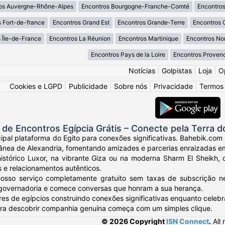
os Auvergne-Rhône-Alpes
Encontros Bourgogne-Franche-Comté
Encontros
 Fort-de-france
Encontros Grand Est
Encontros Grande-Terre
Encontros 
 Île-de-France
Encontros La Réunion
Encontros Martinique
Encontros No
Encontros Pays de la Loire
Encontros Proven
Notícias
|
Golpistas
|
Loja
|
O
Cookies e LGPD
|
Publicidade
|
Sobre nós
|
Privacidade
|
Termos
e Encontros Egípcia Grátis – Conecte pela Terra d
ipal plataforma do Egito para conexões significativas. Bahebik.com
ânea de Alexandria, fomentando amizades e parcerias enraizadas em 
histórico Luxor, na vibrante Giza ou na moderna Sharm El Sheikh,
s e relacionamentos autênticos.
osso serviço completamente gratuito sem taxas de subscrição nem
 governadoria e comece conversas que honram a sua herança.
res de egípcios construindo conexões significativas enquanto celebr
ara descobrir companhia genuína começa com um simples clique.
© 2026 Copyright
ISN Connect
.
All 