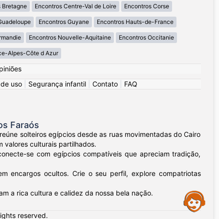
 Bretagne
Encontros Centre-Val de Loire
Encontros Corse
Guadeloupe
Encontros Guyane
Encontros Hauts-de-France
rmandie
Encontros Nouvelle-Aquitaine
Encontros Occitanie
ce-Alpes-Côte d Azur
piniões
 de uso
|
Segurança infantil
|
Contato
|
FAQ
os Faraós
 reúne solteiros egípcios desde as ruas movimentadas do Cairo
valores culturais partilhados.
 conecte-se com egípcios compatíveis que apreciam tradição,
 encargos ocultos. Crie o seu perfil, explore compatriotas
am a rica cultura e calidez da nossa bela nação.
Assistance
rights reserved.