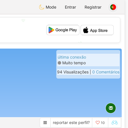
Mode
Entrar
Registrar
💖
💕
última conexão
Muito tempo
94 Visualizações |
0 Comentários
reportar este perfil?
10