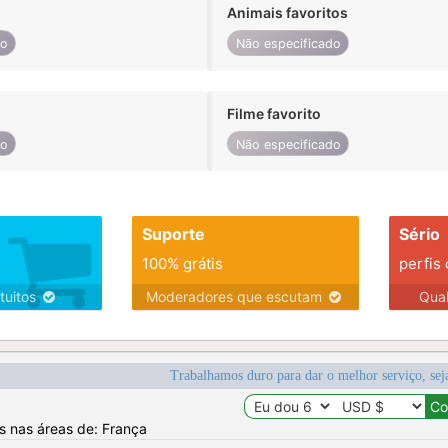
Animais favoritos
do
Não especificado
Filme favorito
do
Não especificado
Suporte
Sério
100% grátis
perfis
tuitos
Moderadores que escutam
Qua
Trabalhamos duro para dar o melhor serviço, sej
os nas áreas de: França