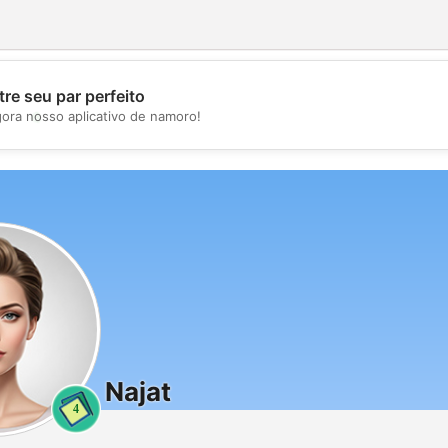
re seu par perfeito
💖
gora nosso aplicativo de namoro!
💕
Najat
4