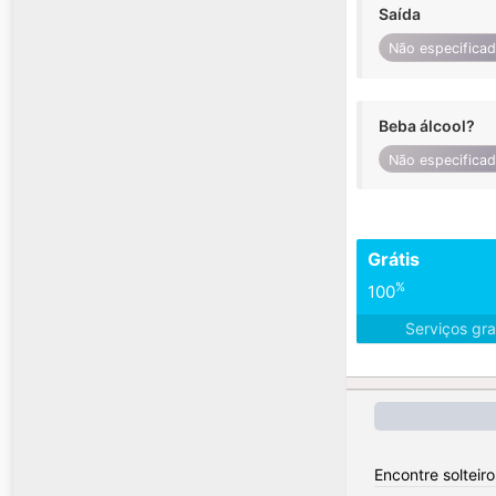
Saída
Não especifica
Beba álcool?
Não especifica
Grátis
%
100
Serviços gra
Encontre solteir