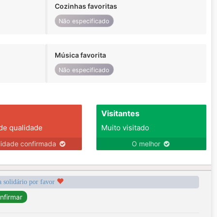
Cozinhas favoritas
Não especificado
Música favorita
Não especificado
Visitantes
 de qualidade
Muito visitado
lidade confirmada
O melhor
a solidário por favor