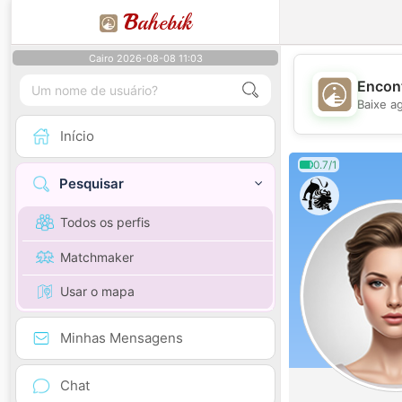
B
ahebik
Cairo 2026-08-08 11:03
Encont
Baixe a
Início
0.7/1
Pesquisar
Todos os perfis
Matchmaker
Usar o mapa
Minhas Mensagens
Chat