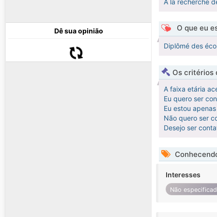
A la recherche de
O que eu es
Dê sua opinião
Diplômé des école
Os critérios
A faixa etária ac
Eu quero ser co
Eu estou apenas 
Não quero ser co
Desejo ser cont
Conhecendo
Interesses
Não especifica