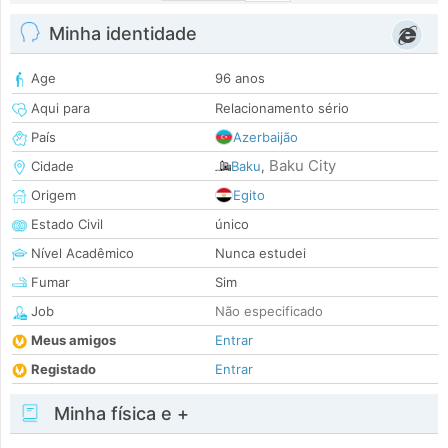
Minha identidade
Age
96 anos
Aqui para
Relacionamento sério
País
Azerbaijão
Baku City
Cidade
Baku
,
Origem
Egito
Estado Civil
único
Nível Acadêmico
Nunca estudei
Fumar
Sim
Job
Não especificado
Meus amigos
Entrar
Registado
Entrar
Minha física e +