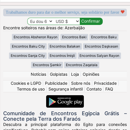
Trabalhamos duro para dar o melhor serviço, seja solidário por favor
Encontre solteiros nas áreas de: Azerbaijão
Encontros Absheron Rayon
Encontros Baki
Encontros Baku
Encontros Baku City
Encontros Balakǝn
Encontros Daşkǝsǝn
Encontros Ganja City
Encontros İmişli
Encontros Salyan Rayon
Encontros Şǝmkir
Encontros Zaqatala
Notícias
|
Golpistas
|
Loja
|
Opiniões
Cookies e LGPD
|
Publicidade
|
Sobre nós
|
Privacidade
|
Termos de uso
|
Segurança infantil
|
Contato
|
FAQ
Comunidade de Encontros Egípcia Grátis –
Conecte pela Terra dos Faraós
Descubra a principal plataforma do Egito para conexões