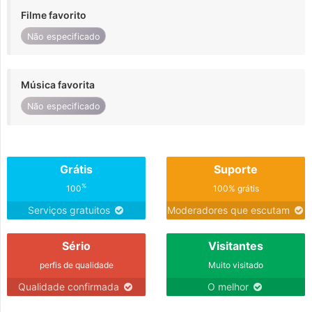
Filme favorito
Não especificado
Música favorita
Não especificado
Grátis
Suporte
%
100
100% grátis
Serviços gratuitos
Moderadores que escutam
Sério
Visitantes
perfis de qualidade
Muito visitado
Qualidade confirmada
O melhor