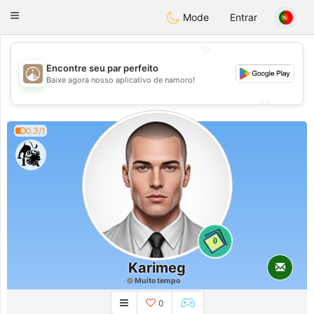
B
ahebik
Toggle
Mode
Entrar
navigation
💖
Encontre seu par perfeito
💖
Baixe agora nosso aplicativo de namoro!
💕
💕
0.3/1
0
Karimeg
Muito tempo
0