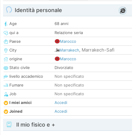
Identità personale
Age
68 anni
qui a
Relazione seria
Paese
Marocco
Marrakech-Safi
City
Marrakech
,
origine
Marocco
Stato civile
Divorziato
livello accademico
Non specificato
Fumare
Non specificato
Job
Non specificato
I miei amici
Accedi
Joined
Accedi
Il mio fisico e +