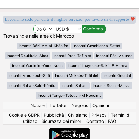
Lavoriamo sodo per darti il miglior servizio, per favore sii di supporto
Trova single nelle aree di: Marocco
Incontri Béni Mellal-Khénifra
Incontri Casablanca-Settat
Incontri Doukkala-Abda
Incontri Draa-Tafilalet
Incontri Fès-Meknès
Incontri Guelmim-Oued Noun
Incontri Laâyoune-Sakia El Hamra
Incontri Marrakech-Safi
Incontri Meknès-Tafilalet
Incontri Oriental
Incontri Rabat-Salé-Kénitra
Incontri Sahara
Incontri Souss-Massa
Incontri Tanger-Tétouan-Al Hoceima
Notizie
|
Truffatori
|
Negozio
|
Opinioni
Cookie e GDPR
|
Pubblicità
|
Chi siamo
|
Privacy
|
Termini di
utilizzo
|
Sicurezza dei minori
|
Contatto
|
FAQ