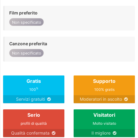
Film preferito
Non specificato
Canzone preferita
Non specificato
Gratis
Supporto
%
100
100% gratis
Servizi gratuiti
Moderatori in ascolto
Serio
Visitatori
profili di qualità
Molto visitato
Qualità confermata
Il migliore