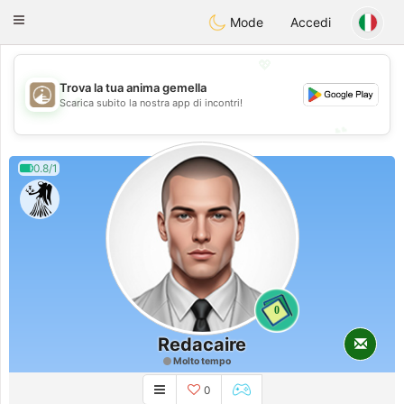
B
ahebik
Toggle
Mode
Accedi
navigation
💖
Trova la tua anima gemella
💖
Scarica subito la nostra app di incontri!
💕
💕
0.8/1
0
Redacaire
Molto tempo
0