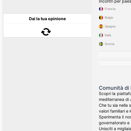
Incontri per pae
Francia
Belgio
Dai la tua opinione
Spagna
Italia
Svezia
Comunità di I
Scopri la piattaf
mediterranea di A
Che tu sia nella 
valori familiari e
Sperimenta il nos
governatorato e i
Unisciti a miglia