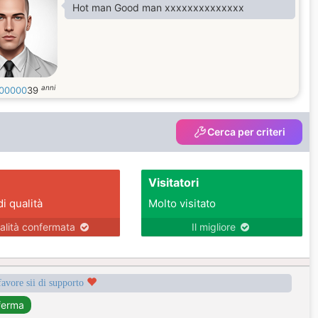
Hot man Good man xxxxxxxxxxxxxx
anni
00000
39
Cerca per criteri
Visitatori
di qualità
Molto visitato
alità confermata
Il migliore
favore sii di supporto