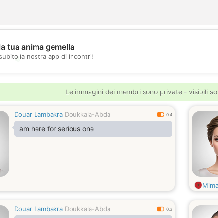
la tua anima gemella
subito la nostra app di incontri!
💖
💕
Le immagini dei membri sono private - visibili sol
Douar Lambakra
Doukkala-Abda
0.4
am here for serious one
Mim
Douar Lambakra
Doukkala-Abda
0.3