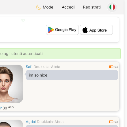
Mode
Accedi
Registrati
💖
💕
o agli utenti autenticati
Safi
Doukkala-Abda
0.3
im so nice
anni
ah
30
Agdal
Doukkala-Abda
0.2