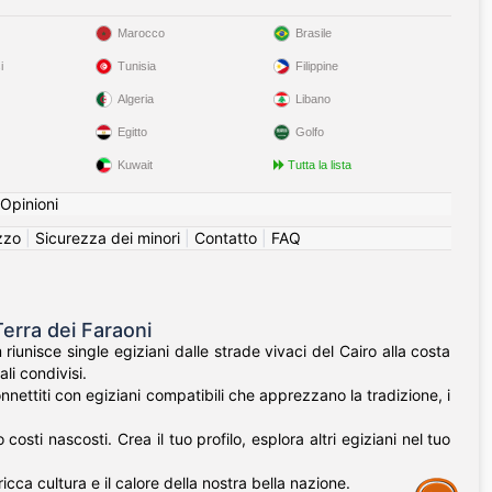
Marocco
Brasile
i
Tunisia
Filippine
Algeria
Libano
Egitto
Golfo
Kuwait
Tutta la lista
Opinioni
izzo
|
Sicurezza dei minori
|
Contatto
|
FAQ
Terra dei Faraoni
riunisce single egiziani dalle strade vivaci del Cairo alla costa
li condivisi.
nnettiti con egiziani compatibili che apprezzano la tradizione, i
ti nascosti. Crea il tuo profilo, esplora altri egiziani nel tuo
icca cultura e il calore della nostra bella nazione.
Assistance