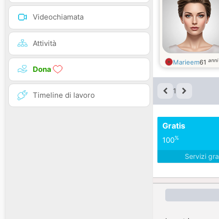
Videochiamata
Attività
anni
Marieem
61
Dona
1
Timeline di lavoro
Gratis
%
100
Servizi gra