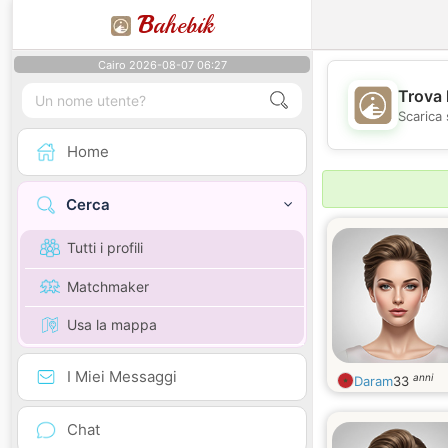
B
ahebik
Cairo 2026-08-07 06:27
Trova 
Scarica 
Home
Cerca
Tutti i profili
Matchmaker
Usa la mappa
I Miei Messaggi
anni
Daram
33
Chat