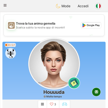
B
ahebik
Toggle
Mode
Accedi
navigation
💖
Trova la tua anima gemella
💖
Scarica subito la nostra app di incontri!
💕
💕
0.5/1
0
Houuuda
Molto tempo
3