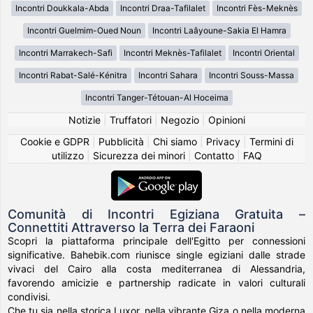
Incontri Doukkala-Abda
Incontri Draa-Tafilalet
Incontri Fès-Meknès
Incontri Guelmim-Oued Noun
Incontri Laâyoune-Sakia El Hamra
Incontri Marrakech-Safi
Incontri Meknès-Tafilalet
Incontri Oriental
Incontri Rabat-Salé-Kénitra
Incontri Sahara
Incontri Souss-Massa
Incontri Tanger-Tétouan-Al Hoceima
Notizie
|
Truffatori
|
Negozio
|
Opinioni
Cookie e GDPR
|
Pubblicità
|
Chi siamo
|
Privacy
|
Termini di
utilizzo
|
Sicurezza dei minori
|
Contatto
|
FAQ
Comunità di Incontri Egiziana Gratuita –
Connettiti Attraverso la Terra dei Faraoni
Scopri la piattaforma principale dell'Egitto per connessioni
significative. Bahebik.com riunisce single egiziani dalle strade
vivaci del Cairo alla costa mediterranea di Alessandria,
favorendo amicizie e partnership radicate in valori culturali
condivisi.
Che tu sia nella storica Luxor, nella vibrante Giza o nella moderna