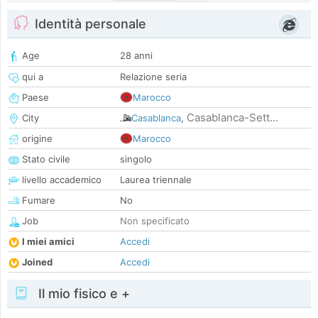
Identità personale
Age
28 anni
qui a
Relazione seria
Paese
Marocco
Casablanca-Sett...
City
Casablanca
,
origine
Marocco
Stato civile
singolo
livello accademico
Laurea triennale
Fumare
No
Job
Non specificato
I miei amici
Accedi
Joined
Accedi
Il mio fisico e +