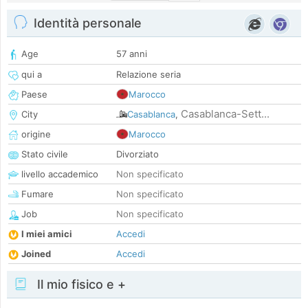
Identità personale
Age
57 anni
qui a
Relazione seria
Paese
Marocco
Casablanca-Sett...
City
Casablanca
,
origine
Marocco
Stato civile
Divorziato
livello accademico
Non specificato
Fumare
Non specificato
Job
Non specificato
I miei amici
Accedi
Joined
Accedi
Il mio fisico e +