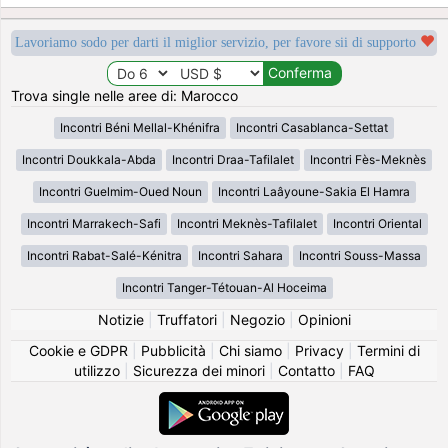
Lavoriamo sodo per darti il miglior servizio, per favore sii di supporto
Trova single nelle aree di: Marocco
Incontri Béni Mellal-Khénifra
Incontri Casablanca-Settat
Incontri Doukkala-Abda
Incontri Draa-Tafilalet
Incontri Fès-Meknès
Incontri Guelmim-Oued Noun
Incontri Laâyoune-Sakia El Hamra
Incontri Marrakech-Safi
Incontri Meknès-Tafilalet
Incontri Oriental
Incontri Rabat-Salé-Kénitra
Incontri Sahara
Incontri Souss-Massa
Incontri Tanger-Tétouan-Al Hoceima
Notizie
|
Truffatori
|
Negozio
|
Opinioni
Cookie e GDPR
|
Pubblicità
|
Chi siamo
|
Privacy
|
Termini di
utilizzo
|
Sicurezza dei minori
|
Contatto
|
FAQ