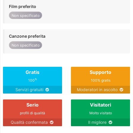
Film preferito
Non specificato
Canzone preferita
Non specificato
Gratis
Supporto
%
100
100% gratis
Servizi gratuiti
Moderatori in ascolto
Serio
Visitatori
profili di qualità
Molto visitato
Qualità confermata
Il migliore