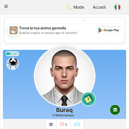
B
ahebik
Toggle
Mode
Accedi
navigation
💖
Trova la tua anima gemella
💖
Scarica subito la nostra app di incontri!
💕
💕
0.8/1
0
Buraq
Molto tempo
0