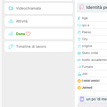
Identità 
Videochiamata
Age
Attività
qui a
Paese
Dona
City
origine
Timeline di lavoro
Stato civile
livello accademi
Fumare
Job
I miei amici
Joined
un po 'di me