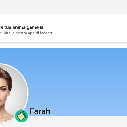
la tua anima gemella
💖
subito la nostra app di incontri!
💕
Farah
0