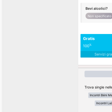
Bevi alcolici?
Non specificato
Gratis
%
100
Servizi gra
Trova single nell
Incontri Béni Me
Incontri L