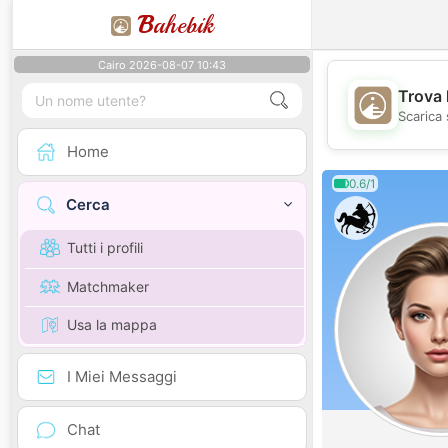
B
ahebik
Cairo 2026-08-07 10:43
Trova 
Scarica 
Home
0.6/1
Cerca
Tutti i profili
Matchmaker
Usa la mappa
I Miei Messaggi
Chat