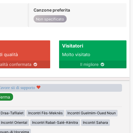
Canzone preferita
Non specificato
Visitatori
di qualità
Molto visitato
alità confermata
Il migliore
favore sii di supporto
 Draa-Tafilalet
Incontri Fès-Meknès
Incontri Guelmim-Oued Noun
Incontri Oriental
Incontri Rabat-Salé-Kénitra
Incontri Sahara
étouan-Al Hoceima