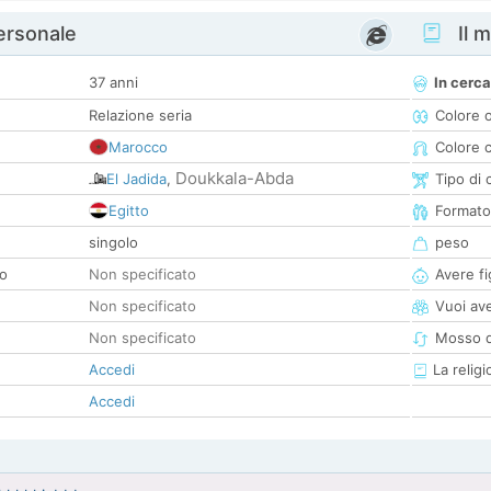
personale
Il m
37 anni
In cerca
Relazione seria
Colore 
Marocco
Colore c
Doukkala-Abda
El Jadida
,
Tipo di 
Egitto
Formato
singolo
peso
co
Non specificato
Avere fig
Non specificato
Vuoi ave
Non specificato
Mosso d
Accedi
La religi
Accedi