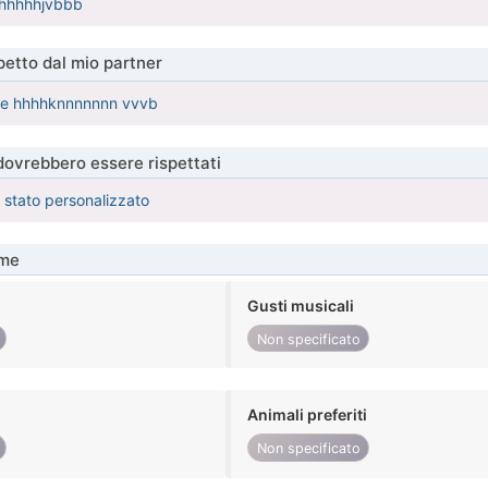
 hhhhhhjvbbb
etto dal mio partner
nde hhhhknnnnnnn vvvb
 dovrebbero essere rispettati
è stato personalizzato
me
Gusti musicali
Non specificato
Animali preferiti
Non specificato