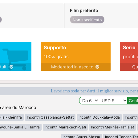
Film preferito
Non specificato
Supporto
Serio
100% gratis
profili 
tuiti
Moderatori in ascolto
Qu
Lavoriamo sodo per darti il miglior servizio, per 
e aree di: Marocco
llal-Khénifra
Incontri Casablanca-Settat
Incontri Doukkala-Abda
Incontri
aâyoune-Sakia El Hamra
Incontri Marrakech-Safi
Incontri Meknès-Tafilalet
Incontri Souss-Massa
Incontri Tanger-T