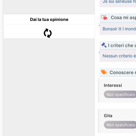
Je sui serieuse
Cosa mi asp
Dai la tua opinione
Bonsoir tt l mo
I criteri che
Nessun criterio 
Conoscere 
Interessi
Non specificato
Gita
Non specificato