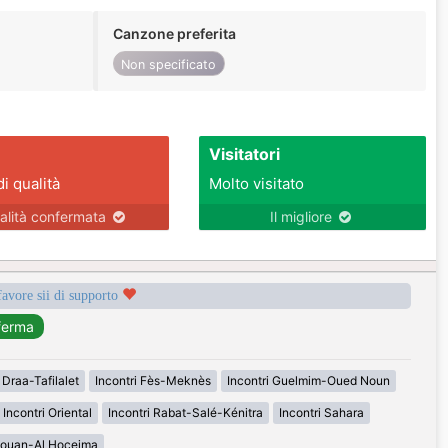
Canzone preferita
Non specificato
Visitatori
di qualità
Molto visitato
alità confermata
Il migliore
favore sii di supporto
 Draa-Tafilalet
Incontri Fès-Meknès
Incontri Guelmim-Oued Noun
Incontri Oriental
Incontri Rabat-Salé-Kénitra
Incontri Sahara
étouan-Al Hoceima