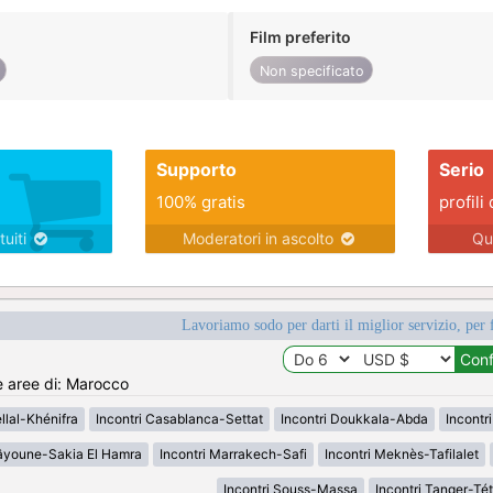
Film preferito
Non specificato
Supporto
Serio
100% gratis
profili 
tuiti
Moderatori in ascolto
Qu
Lavoriamo sodo per darti il miglior servizio, per 
e aree di: Marocco
llal-Khénifra
Incontri Casablanca-Settat
Incontri Doukkala-Abda
Incontri
aâyoune-Sakia El Hamra
Incontri Marrakech-Safi
Incontri Meknès-Tafilalet
Incontri Souss-Massa
Incontri Tanger-T