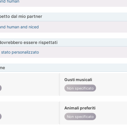
and human
etto dal mio partner
and human and niced
 dovrebbero essere rispettati
è stato personalizzato
me
Gusti musicali
Non specificato
Animali preferiti
Non specificato