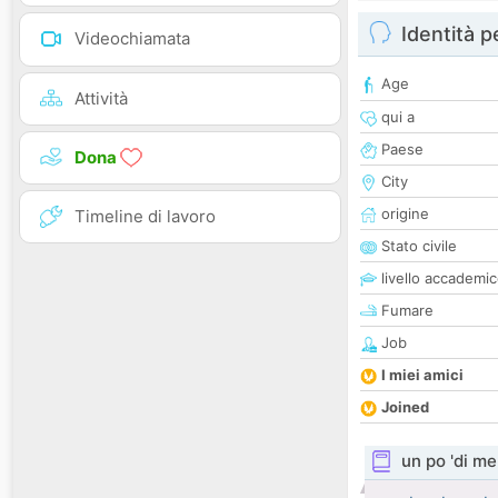
Identità 
Videochiamata
Age
Attività
qui a
Paese
Dona
City
origine
Timeline di lavoro
Stato civile
livello accademi
Fumare
Job
I miei amici
Joined
un po 'di me