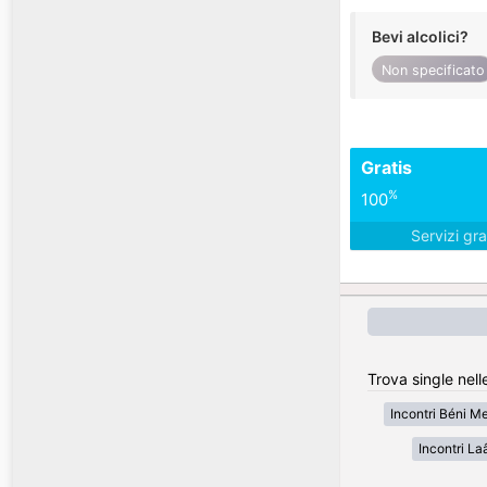
Bevi alcolici?
Non specificato
Gratis
%
100
Servizi gra
Trova single nell
Incontri Béni Me
Incontri L