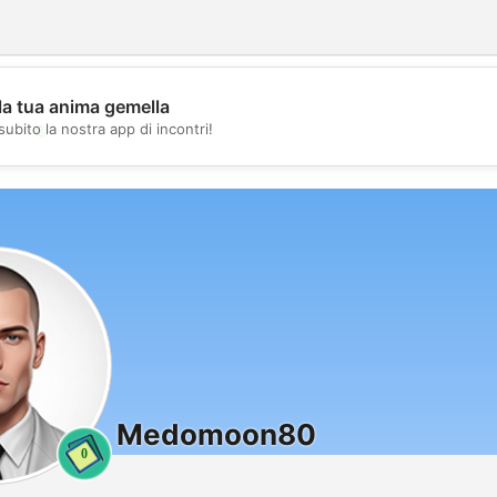
la tua anima gemella
💖
subito la nostra app di incontri!
💕
Medomoon80
0