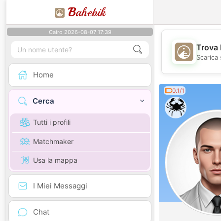
B
ahebik
Cairo 2026-08-07 17:39
Trova 
Scarica 
Home
0.1/1
Cerca
Tutti i profili
Matchmaker
Usa la mappa
I Miei Messaggi
Chat