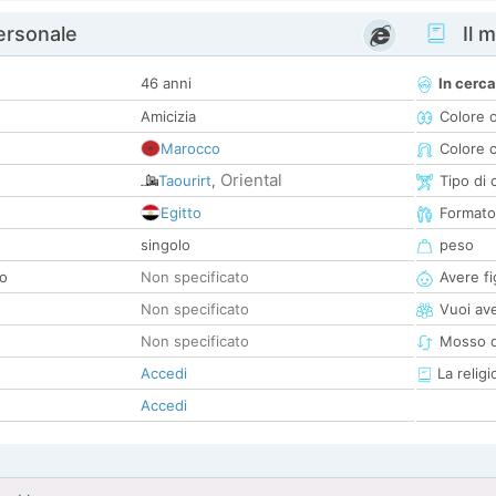
personale
Il m
46 anni
In cerca
Amicizia
Colore 
Marocco
Colore c
Oriental
Taourirt
,
Tipo di 
Egitto
Formato
singolo
peso
co
Non specificato
Avere fig
Non specificato
Vuoi ave
Non specificato
Mosso d
Accedi
La religi
Accedi