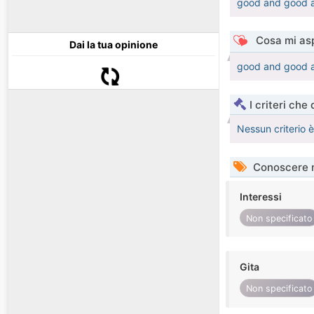
good and good 
Cosa mi asp
Dai la tua opinione
good and good 
I criteri che
Nessun criterio 
Conoscere 
Interessi
Non specificato
Gita
Non specificato