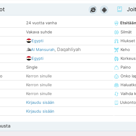
ot
Joit
24 vuotta vanha
Etsitää
Vakava suhde
Silmät
Egypti
Hiukset
Daqahliyah
Al Mansurah
,
Keho
Egypti
Korkeus
Single
Paino
so
Kerron sinulle
Onko la
Kerron sinulle
Haluatk
Kerron sinulle
Vaihda 
Kirjaudu sisään
Uskonto
Kirjaudu sisään
nusta