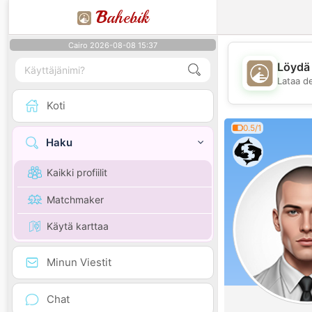
B
ahebik
Cairo 2026-08-08 15:37
Löydä 
Lataa d
Koti
0.5/1
Haku
Kaikki profiilit
Matchmaker
Käytä karttaa
Minun Viestit
Chat