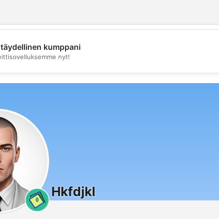
täydellinen kumppani
💖
eittisovelluksemme nyt!
💕
Hkfdjkl
0