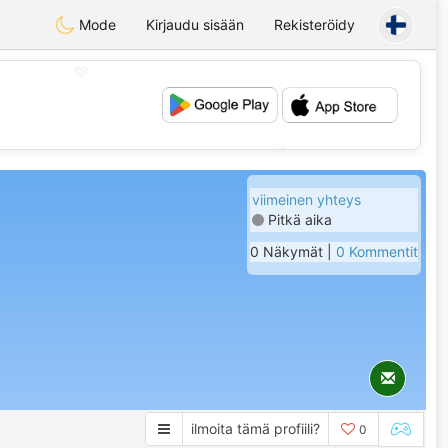
Mode
Kirjaudu sisään
Rekisteröidy
💖
💕
viimeinen yhteys
Pitkä aika
0 Näkymät |
0 Kommentit
ilmoita tämä profiili?
0