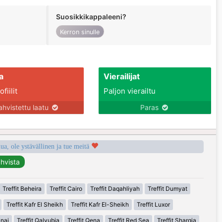
Suosikkikappaleeni?
Kerron sinulle
a
Vierailijat
fiilit
Paljon vierailtu
ahvistettu laatu
Paras
a, ole ystävällinen ja tue meitä
Treffit Beheira
Treffit Cairo
Treffit Daqahliyah
Treffit Dumyat
Treffit Kafr El Sheikh
Treffit Kafr El-Sheikh
Treffit Luxor
inai
Treffit Qalyubia
Treffit Qena
Treffit Red Sea
Treffit Sharqia