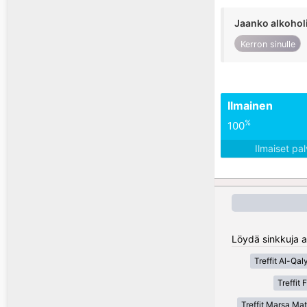
Jaanko alkohol
Kerron sinulle
Ilmainen
%
100
Ilmaiset pa
Löydä sinkkuja al
Treffit Al-Qal
Treffit
Treffit Marsa Ma