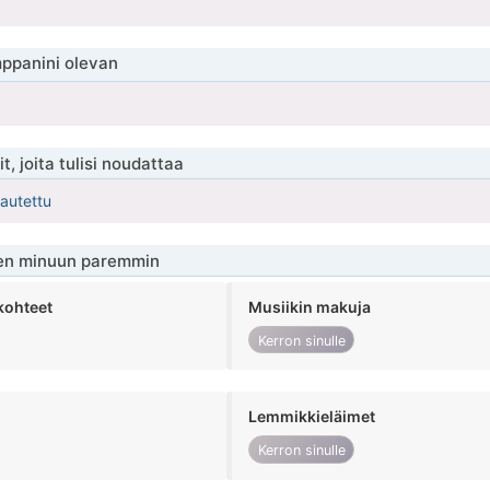
ppanini olevan
t, joita tulisi noudattaa
kautettu
en minuun paremmin
kohteet
Musiikin makuja
Kerron sinulle
Lemmikkieläimet
Kerron sinulle