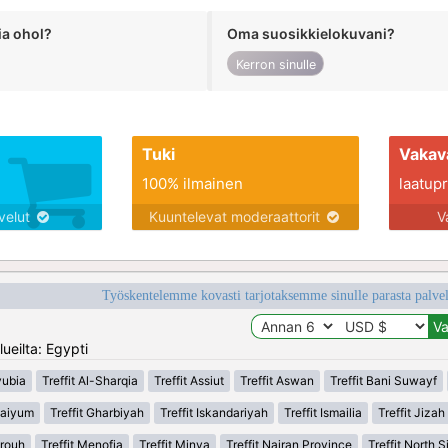
ia ohol?
Oma suosikkielokuvani?
Kerron sinulle
Tuki
Vakav
100% ilmainen
laatupro
lvelut
Kuuntelevat moderaattorit
V
Työskentelemme kovasti tarjotaksemme sinulle parasta palvelu
ueilta: Egypti
yubia
Treffit Al-Sharqia
Treffit Assiut
Treffit Aswan
Treffit Bani Suwayf
 Faiyum
Treffit Gharbiyah
Treffit Iskandariyah
Treffit Ismailia
Treffit Jizah
trouh
Treffit Menofia
Treffit Minya
Treffit Najran Province
Treffit North S