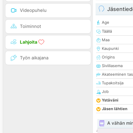
Jäsentied
Videopuhelu
Age
Toiminnot
Täällä
Maa
Lahjoita
Kaupunki
Origins
Työn aikajana
Siviiliasema
Akateeminen ta
Tupakoitsija
Job
Ystäväni
Jäsen lähtien
A vähän mi