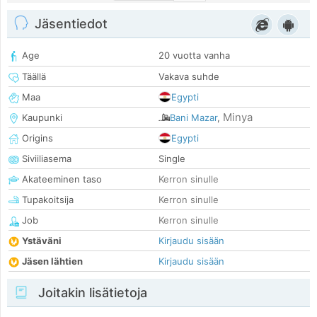
Jäsentiedot
Age
20 vuotta vanha
Täällä
Vakava suhde
Maa
Egypti
Minya
Kaupunki
Bani Mazar
,
Origins
Egypti
Siviiliasema
Single
Akateeminen taso
Kerron sinulle
Tupakoitsija
Kerron sinulle
Job
Kerron sinulle
Ystäväni
Kirjaudu sisään
Jäsen lähtien
Kirjaudu sisään
Joitakin lisätietoja