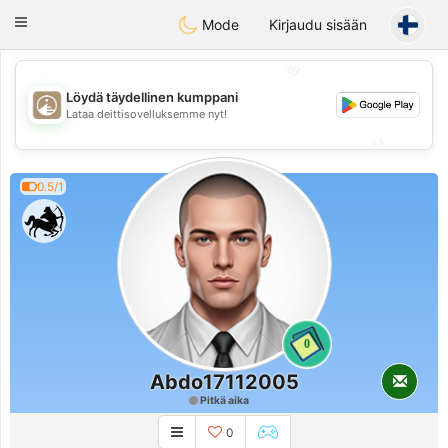
B
ahebik
Toggle
Mode
Kirjaudu sisään
navigation
💖
Löydä täydellinen kumppani
💖
Lataa deittisovelluksemme nyt!
💕
💕
0.5/1
0
Abdo17112005
Pitkä aika
0