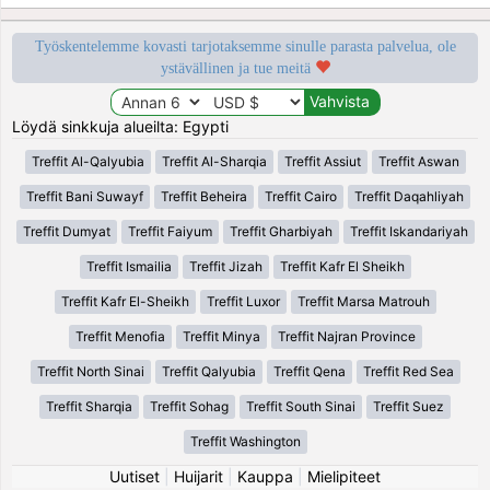
Työskentelemme kovasti tarjotaksemme sinulle parasta palvelua, ole
ystävällinen ja tue meitä
Löydä sinkkuja alueilta: Egypti
Treffit Al-Qalyubia
Treffit Al-Sharqia
Treffit Assiut
Treffit Aswan
Treffit Bani Suwayf
Treffit Beheira
Treffit Cairo
Treffit Daqahliyah
Treffit Dumyat
Treffit Faiyum
Treffit Gharbiyah
Treffit Iskandariyah
Treffit Ismailia
Treffit Jizah
Treffit Kafr El Sheikh
Treffit Kafr El-Sheikh
Treffit Luxor
Treffit Marsa Matrouh
Treffit Menofia
Treffit Minya
Treffit Najran Province
Treffit North Sinai
Treffit Qalyubia
Treffit Qena
Treffit Red Sea
Treffit Sharqia
Treffit Sohag
Treffit South Sinai
Treffit Suez
Treffit Washington
Uutiset
|
Huijarit
|
Kauppa
|
Mielipiteet