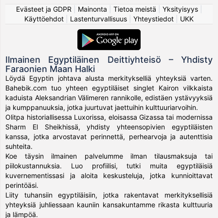
Evästeet ja GDPR
|
Mainonta
|
Tietoa meistä
|
Yksityisyys
|
Käyttöehdot
|
Lastenturvallisuus
|
Yhteystiedot
|
UKK
Ilmainen Egyptiläinen Deittiyhteisö – Yhdisty
Faraonien Maan Halki
Löydä Egyptin johtava alusta merkitykselliä yhteyksiä varten.
Bahebik.com tuo yhteen egyptiläiset singlet Kairon vilkkaista
kaduista Aleksandrian Välimeren rannikolle, edistäen ystävyyksiä
ja kumppanuuksia, jotka juurtuvat jaettuihin kulttuuriarvoihin.
Olitpa historiallisessa Luxorissa, eloisassa Gizassa tai modernissa
Sharm El Sheikhissä, yhdisty yhteensopivien egyptiläisten
kanssa, jotka arvostavat perinnettä, perhearvoja ja autenttisia
suhteita.
Koe täysin ilmainen palvelumme ilman tilausmaksuja tai
piilokustannuksia. Luo profiilisi, tutki muita egyptiläisiä
kuvernementissasi ja aloita keskusteluja, jotka kunnioittavat
perintöäsi.
Liity tuhansiin egyptiläisiin, jotka rakentavat merkityksellisiä
yhteyksiä juhliessaan kauniin kansakuntamme rikasta kulttuuria
ja lämpöä.