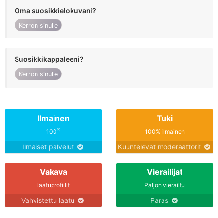
Oma suosikkielokuvani?
Kerron sinulle
Suosikkikappaleeni?
Kerron sinulle
Ilmainen
Tuki
%
100
100% ilmainen
Ilmaiset palvelut
Kuuntelevat moderaattorit
Vakava
Vierailijat
laatuprofiilit
Paljon vierailtu
Vahvistettu laatu
Paras