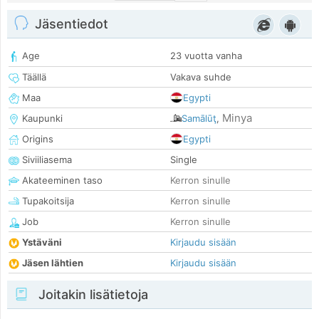
Jäsentiedot
Age
23 vuotta vanha
Täällä
Vakava suhde
Maa
Egypti
Minya
Kaupunki
Samālūţ
,
Origins
Egypti
Siviiliasema
Single
Akateeminen taso
Kerron sinulle
Tupakoitsija
Kerron sinulle
Job
Kerron sinulle
Ystäväni
Kirjaudu sisään
Jäsen lähtien
Kirjaudu sisään
Joitakin lisätietoja