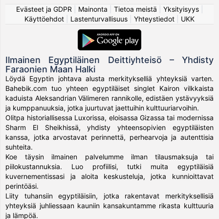
Evästeet ja GDPR
|
Mainonta
|
Tietoa meistä
|
Yksityisyys
|
Käyttöehdot
|
Lastenturvallisuus
|
Yhteystiedot
|
UKK
Ilmainen Egyptiläinen Deittiyhteisö – Yhdisty
Faraonien Maan Halki
Löydä Egyptin johtava alusta merkitykselliä yhteyksiä varten.
Bahebik.com tuo yhteen egyptiläiset singlet Kairon vilkkaista
kaduista Aleksandrian Välimeren rannikolle, edistäen ystävyyksiä
ja kumppanuuksia, jotka juurtuvat jaettuihin kulttuuriarvoihin.
Olitpa historiallisessa Luxorissa, eloisassa Gizassa tai modernissa
Sharm El Sheikhissä, yhdisty yhteensopivien egyptiläisten
kanssa, jotka arvostavat perinnettä, perhearvoja ja autenttisia
suhteita.
Koe täysin ilmainen palvelumme ilman tilausmaksuja tai
piilokustannuksia. Luo profiilisi, tutki muita egyptiläisiä
kuvernementissasi ja aloita keskusteluja, jotka kunnioittavat
perintöäsi.
Liity tuhansiin egyptiläisiin, jotka rakentavat merkityksellisiä
yhteyksiä juhliessaan kauniin kansakuntamme rikasta kulttuuria
ja lämpöä.