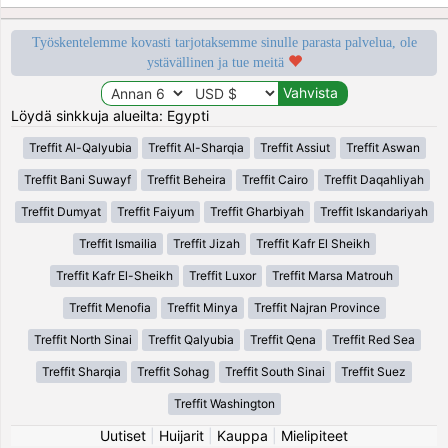
Työskentelemme kovasti tarjotaksemme sinulle parasta palvelua, ole
ystävällinen ja tue meitä
Löydä sinkkuja alueilta: Egypti
Treffit Al-Qalyubia
Treffit Al-Sharqia
Treffit Assiut
Treffit Aswan
Treffit Bani Suwayf
Treffit Beheira
Treffit Cairo
Treffit Daqahliyah
Treffit Dumyat
Treffit Faiyum
Treffit Gharbiyah
Treffit Iskandariyah
Treffit Ismailia
Treffit Jizah
Treffit Kafr El Sheikh
Treffit Kafr El-Sheikh
Treffit Luxor
Treffit Marsa Matrouh
Treffit Menofia
Treffit Minya
Treffit Najran Province
Treffit North Sinai
Treffit Qalyubia
Treffit Qena
Treffit Red Sea
Treffit Sharqia
Treffit Sohag
Treffit South Sinai
Treffit Suez
Treffit Washington
Uutiset
|
Huijarit
|
Kauppa
|
Mielipiteet