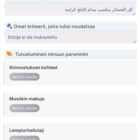
كل الخسائر مكسب مدام الناتج كرامه
Omat kriteerit, joita tulisi noudattaa
Ehtoja ei ole mukautettu
Tutustuminen minuun paremmin
Kiinnostuksen kohteet
Kerron sinulle
Musiikin makuja
Kerron sinulle
Lempiurheilulaji
Kerron sinulle