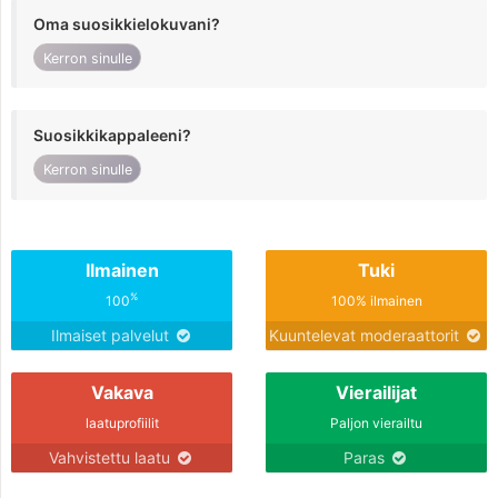
Oma suosikkielokuvani?
Kerron sinulle
Suosikkikappaleeni?
Kerron sinulle
Ilmainen
Tuki
%
100
100% ilmainen
Ilmaiset palvelut
Kuuntelevat moderaattorit
Vakava
Vierailijat
laatuprofiilit
Paljon vierailtu
Vahvistettu laatu
Paras