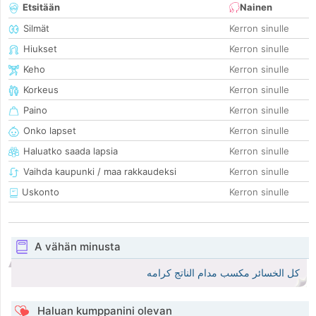
Etsitään
Nainen
Silmät
Kerron sinulle
Hiukset
Kerron sinulle
Keho
Kerron sinulle
Korkeus
Kerron sinulle
Paino
Kerron sinulle
Onko lapset
Kerron sinulle
Haluatko saada lapsia
Kerron sinulle
Vaihda kaupunki / maa rakkaudeksi
Kerron sinulle
Uskonto
Kerron sinulle
A vähän minusta
كل الخسائر مكسب مدام الناتج كرامه
Haluan kumppanini olevan