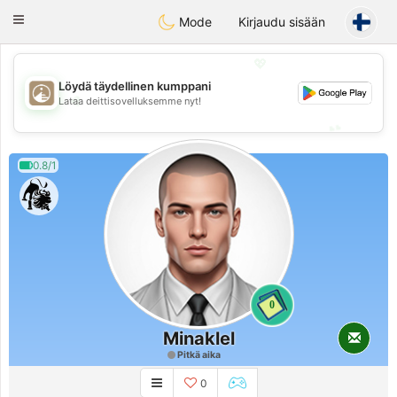
B
ahebik
Toggle
Mode
Kirjaudu sisään
navigation
💖
Löydä täydellinen kumppani
💖
Lataa deittisovelluksemme nyt!
💕
💕
0.8/1
0
Minaklel
Pitkä aika
0