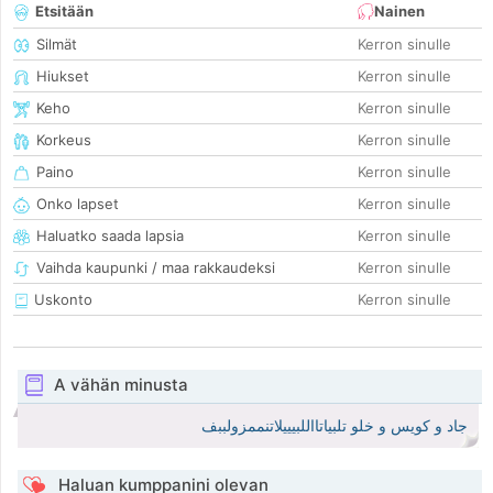
Etsitään
Nainen
Silmät
Kerron sinulle
Hiukset
Kerron sinulle
Keho
Kerron sinulle
Korkeus
Kerron sinulle
Paino
Kerron sinulle
Onko lapset
Kerron sinulle
Haluatko saada lapsia
Kerron sinulle
Vaihda kaupunki / maa rakkaudeksi
Kerron sinulle
Uskonto
Kerron sinulle
A vähän minusta
جاد و كويس و خلو تلبياتااللبيييلاتنممزولببف
Haluan kumppanini olevan