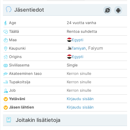
Jäsentiedot
Age
24 vuotta vanha
Täällä
Rentoa suhdetta
Maa
Egypti
Faiyum
Kaupunki
Tamiyah
,
Origins
Egypti
Siviiliasema
Single
Akateeminen taso
Kerron sinulle
Tupakoitsija
Kerron sinulle
Job
Kerron sinulle
Ystäväni
Kirjaudu sisään
Jäsen lähtien
Kirjaudu sisään
Joitakin lisätietoja