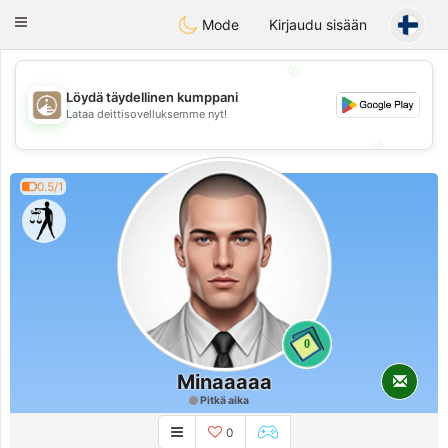
B
ahebik
Toggle
Mode
Kirjaudu sisään
navigation
💖
Löydä täydellinen kumppani
💖
Lataa deittisovelluksemme nyt!
💕
💕
0.5/1
0
Minaaaaa
Pitkä aika
0