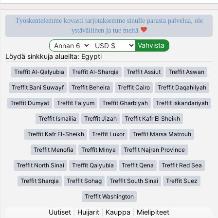
Työskentelemme kovasti tarjotaksemme sinulle parasta palvelua, ole
ystävällinen ja tue meitä
Löydä sinkkuja alueilta: Egypti
Treffit Al-Qalyubia
Treffit Al-Sharqia
Treffit Assiut
Treffit Aswan
Treffit Bani Suwayf
Treffit Beheira
Treffit Cairo
Treffit Daqahliyah
Treffit Dumyat
Treffit Faiyum
Treffit Gharbiyah
Treffit Iskandariyah
Treffit Ismailia
Treffit Jizah
Treffit Kafr El Sheikh
Treffit Kafr El-Sheikh
Treffit Luxor
Treffit Marsa Matrouh
Treffit Menofia
Treffit Minya
Treffit Najran Province
Treffit North Sinai
Treffit Qalyubia
Treffit Qena
Treffit Red Sea
Treffit Sharqia
Treffit Sohag
Treffit South Sinai
Treffit Suez
Treffit Washington
Uutiset
|
Huijarit
|
Kauppa
|
Mielipiteet