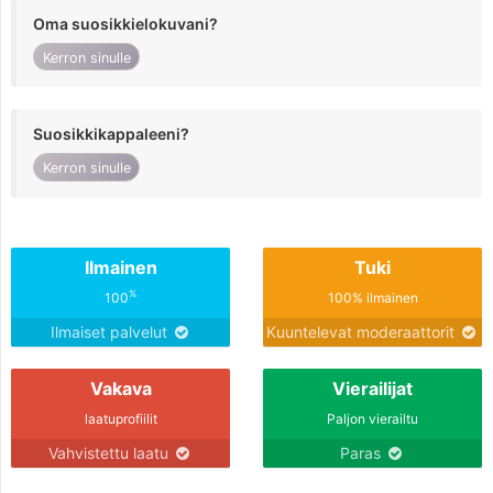
Oma suosikkielokuvani?
Kerron sinulle
Suosikkikappaleeni?
Kerron sinulle
Ilmainen
Tuki
%
100
100% ilmainen
Ilmaiset palvelut
Kuuntelevat moderaattorit
Vakava
Vierailijat
laatuprofiilit
Paljon vierailtu
Vahvistettu laatu
Paras