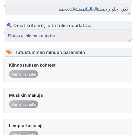
يكون حلو و جميلتتاللاالببلتممننتةلفغعخمم
Omat kriteerit, joita tulisi noudattaa
Ehtoja ei ole mukautettu
Tutustuminen minuun paremmin
Kiinnostuksen kohteet
Kerron sinulle
Musiikin makuja
Kerron sinulle
Lempiurheilulaji
Kerron sinulle