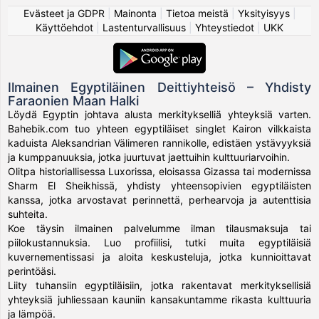
Evästeet ja GDPR
|
Mainonta
|
Tietoa meistä
|
Yksityisyys
|
Käyttöehdot
|
Lastenturvallisuus
|
Yhteystiedot
|
UKK
Ilmainen Egyptiläinen Deittiyhteisö – Yhdisty
Faraonien Maan Halki
Löydä Egyptin johtava alusta merkitykselliä yhteyksiä varten.
Bahebik.com tuo yhteen egyptiläiset singlet Kairon vilkkaista
kaduista Aleksandrian Välimeren rannikolle, edistäen ystävyyksiä
ja kumppanuuksia, jotka juurtuvat jaettuihin kulttuuriarvoihin.
Olitpa historiallisessa Luxorissa, eloisassa Gizassa tai modernissa
Sharm El Sheikhissä, yhdisty yhteensopivien egyptiläisten
kanssa, jotka arvostavat perinnettä, perhearvoja ja autenttisia
suhteita.
Koe täysin ilmainen palvelumme ilman tilausmaksuja tai
piilokustannuksia. Luo profiilisi, tutki muita egyptiläisiä
kuvernementissasi ja aloita keskusteluja, jotka kunnioittavat
perintöäsi.
Liity tuhansiin egyptiläisiin, jotka rakentavat merkityksellisiä
yhteyksiä juhliessaan kauniin kansakuntamme rikasta kulttuuria
ja lämpöä.