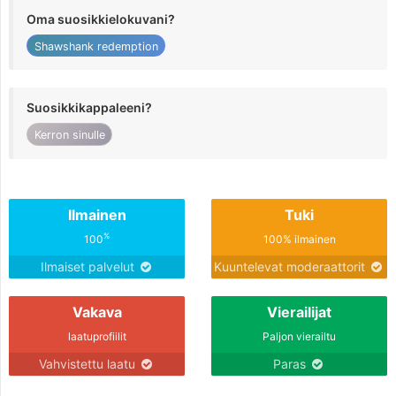
Oma suosikkielokuvani?
Shawshank redemption
Suosikkikappaleeni?
Kerron sinulle
Ilmainen
Tuki
%
100
100% ilmainen
Ilmaiset palvelut
Kuuntelevat moderaattorit
Vakava
Vierailijat
laatuprofiilit
Paljon vierailtu
Vahvistettu laatu
Paras