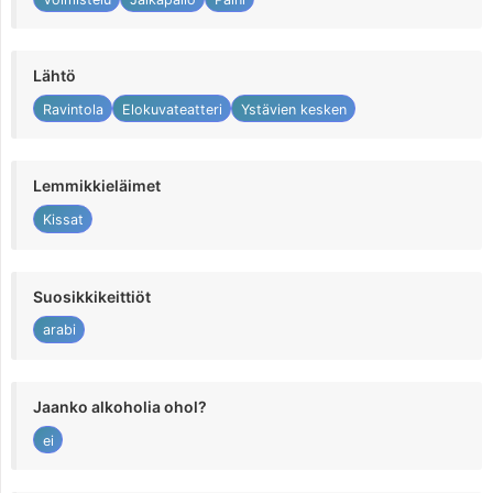
Lähtö
Ravintola
Elokuvateatteri
Ystävien kesken
Lemmikkieläimet
Kissat
Suosikkikeittiöt
arabi
Jaanko alkoholia ohol?
ei