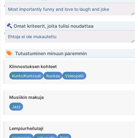
Most importantly funny and love to laugh and joke
Omat kriteerit, joita tulisi noudattaa
Ehtoja ei ole mukautettu
Tutustuminen minuun paremmin
Kiinnostuksen kohteet
Kunto/Kuntosali
Ruokaa
Videopelit
Musiikin makuja
Jazz
Lempiurheilulaji
Voimistelu
Jalkapallo
Paini