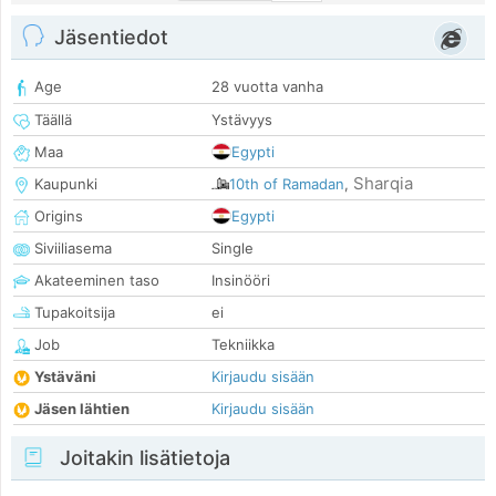
Jäsentiedot
Age
28 vuotta vanha
Täällä
Ystävyys
Maa
Egypti
Sharqia
Kaupunki
10th of Ramadan
,
Origins
Egypti
Siviiliasema
Single
Akateeminen taso
Insinööri
Tupakoitsija
ei
Job
Tekniikka
Ystäväni
Kirjaudu sisään
Jäsen lähtien
Kirjaudu sisään
Joitakin lisätietoja