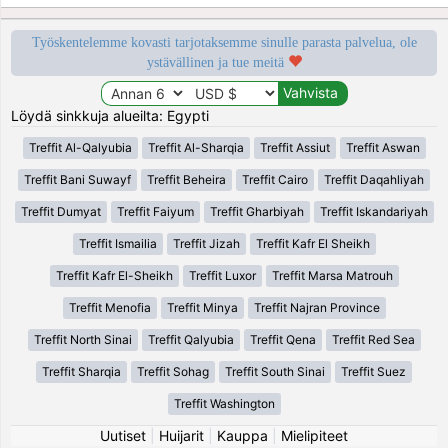
Työskentelemme kovasti tarjotaksemme sinulle parasta palvelua, ole
ystävällinen ja tue meitä
Löydä sinkkuja alueilta: Egypti
Treffit Al-Qalyubia
Treffit Al-Sharqia
Treffit Assiut
Treffit Aswan
Treffit Bani Suwayf
Treffit Beheira
Treffit Cairo
Treffit Daqahliyah
Treffit Dumyat
Treffit Faiyum
Treffit Gharbiyah
Treffit Iskandariyah
Treffit Ismailia
Treffit Jizah
Treffit Kafr El Sheikh
Treffit Kafr El-Sheikh
Treffit Luxor
Treffit Marsa Matrouh
Treffit Menofia
Treffit Minya
Treffit Najran Province
Treffit North Sinai
Treffit Qalyubia
Treffit Qena
Treffit Red Sea
Treffit Sharqia
Treffit Sohag
Treffit South Sinai
Treffit Suez
Treffit Washington
Uutiset
|
Huijarit
|
Kauppa
|
Mielipiteet