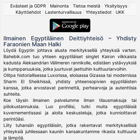
Evästeet ja GDPR
|
Mainonta
|
Tietoa meistä
|
Yksityisyys
|
Käyttöehdot
|
Lastenturvallisuus
|
Yhteystiedot
|
UKK
Ilmainen Egyptiläinen Deittiyhteisö – Yhdisty
Faraonien Maan Halki
Löydä Egyptin johtava alusta merkitykselliä yhteyksiä varten.
Bahebik.com tuo yhteen egyptiläiset singlet Kairon vilkkaista
kaduista Aleksandrian Välimeren rannikolle, edistäen ystävyyksiä
ja kumppanuuksia, jotka juurtuvat jaettuihin kulttuuriarvoihin.
Olitpa historiallisessa Luxorissa, eloisassa Gizassa tai modernissa
Sharm El Sheikhissä, yhdisty yhteensopivien egyptiläisten
kanssa, jotka arvostavat perinnettä, perhearvoja ja autenttisia
suhteita.
Koe täysin ilmainen palvelumme ilman tilausmaksuja tai
piilokustannuksia. Luo profiilisi, tutki muita egyptiläisiä
kuvernementissasi ja aloita keskusteluja, jotka kunnioittavat
perintöäsi.
Liity tuhansiin egyptiläisiin, jotka rakentavat merkityksellisiä
yhteyksiä juhliessaan kauniin kansakuntamme rikasta kulttuuria
ja lämpöä.