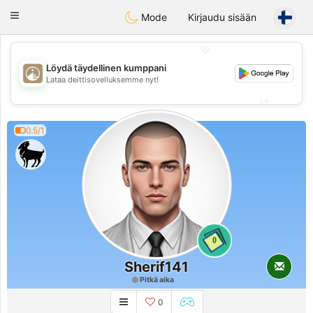
B
ahebik
Toggle
Mode
Kirjaudu sisään
navigation
💖
Löydä täydellinen kumppani
💖
Lataa deittisovelluksemme nyt!
💕
💕
0.5/1
0
Sherif141
Pitkä aika
0