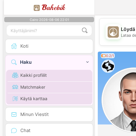
B
ahebik
Cairo 2026-08-06 22:01
Löydä 
Lataa d
Koti
0.2/1
Haku
Kaikki profiilit
Matchmaker
Käytä karttaa
Minun Viestit
Chat