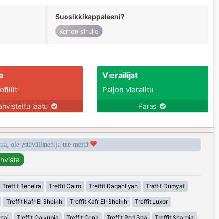
Suosikkikappaleeni?
Kerron sinulle
a
Vierailijat
fiilit
Paljon vierailtu
ahvistettu laatu
Paras
a, ole ystävällinen ja tue meitä
Treffit Beheira
Treffit Cairo
Treffit Daqahliyah
Treffit Dumyat
Treffit Kafr El Sheikh
Treffit Kafr El-Sheikh
Treffit Luxor
inai
Treffit Qalyubia
Treffit Qena
Treffit Red Sea
Treffit Sharqia