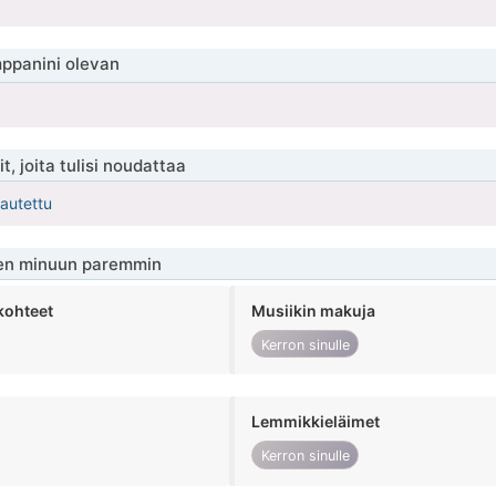
ppanini olevan
t, joita tulisi noudattaa
kautettu
en minuun paremmin
kohteet
Musiikin makuja
Kerron sinulle
Lemmikkieläimet
Kerron sinulle