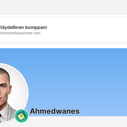
täydellinen kumppani
💖
eittisovelluksemme nyt!
💕
Ahmedwanes
0