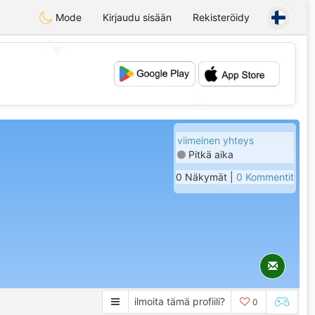
Mode
Kirjaudu sisään
Rekisteröidy
💖
💕
viimeinen yhteys
Pitkä aika
0 Näkymät |
0 Kommentit
ilmoita tämä profiili?
0