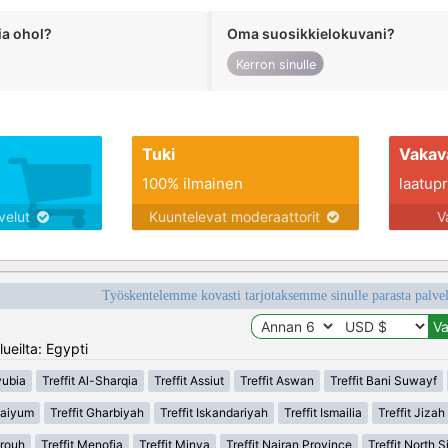
ia ohol?
Oma suosikkielokuvani?
Kerron sinulle
Tuki
Vakav
100% ilmainen
laatupro
lvelut
Kuuntelevat moderaattorit
V
Työskentelemme kovasti tarjotaksemme sinulle parasta palvelu
ueilta: Egypti
yubia
Treffit Al-Sharqia
Treffit Assiut
Treffit Aswan
Treffit Bani Suwayf
 Faiyum
Treffit Gharbiyah
Treffit Iskandariyah
Treffit Ismailia
Treffit Jizah
trouh
Treffit Menofia
Treffit Minya
Treffit Najran Province
Treffit North S