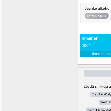
Jaanko alkohol
Kerron sinulle
Ilmainen
%
100
Ilmaiset pa
Löydä sinkkuja al
Treffit Al-Qal
Treffit
Treffit Marsa Ma