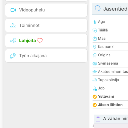
Jäsentied
Videopuhelu
Age
Toiminnot
Täällä
Maa
Lahjoita
Kaupunki
Origins
Työn aikajana
Siviiliasema
Akateeminen ta
Tupakoitsija
Job
Ystäväni
Jäsen lähtien
A vähän mi