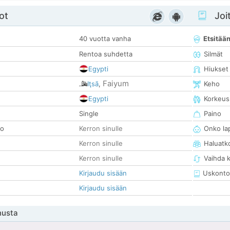
ot
Joit
40 vuotta vanha
Etsitää
Rentoa suhdetta
Silmät
Egypti
Hiukset
Faiyum
Iţsā
,
Keho
Egypti
Korkeus
Single
Paino
so
Kerron sinulle
Onko la
Kerron sinulle
Haluatk
Kerron sinulle
Vaihda 
Kirjaudu sisään
Uskonto
Kirjaudu sisään
nusta