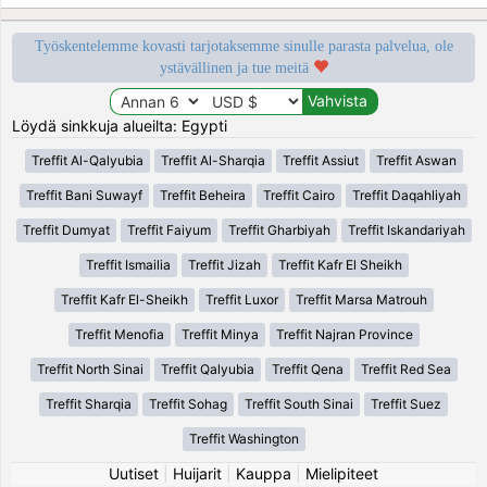
Työskentelemme kovasti tarjotaksemme sinulle parasta palvelua, ole
ystävällinen ja tue meitä
Löydä sinkkuja alueilta: Egypti
Treffit Al-Qalyubia
Treffit Al-Sharqia
Treffit Assiut
Treffit Aswan
Treffit Bani Suwayf
Treffit Beheira
Treffit Cairo
Treffit Daqahliyah
Treffit Dumyat
Treffit Faiyum
Treffit Gharbiyah
Treffit Iskandariyah
Treffit Ismailia
Treffit Jizah
Treffit Kafr El Sheikh
Treffit Kafr El-Sheikh
Treffit Luxor
Treffit Marsa Matrouh
Treffit Menofia
Treffit Minya
Treffit Najran Province
Treffit North Sinai
Treffit Qalyubia
Treffit Qena
Treffit Red Sea
Treffit Sharqia
Treffit Sohag
Treffit South Sinai
Treffit Suez
Treffit Washington
Uutiset
|
Huijarit
|
Kauppa
|
Mielipiteet