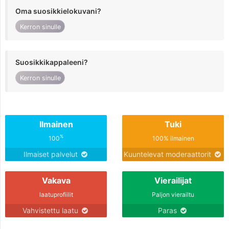
Oma suosikkielokuvani?
Kerron sinulle
Suosikkikappaleeni?
Kerron sinulle
Ilmainen
Tuki
%
100
100% ilmainen
Ilmaiset palvelut
Kuuntelevat moderaattorit
Vakava
Vierailijat
laatuprofiilit
Paljon vierailtu
Vahvistettu laatu
Paras