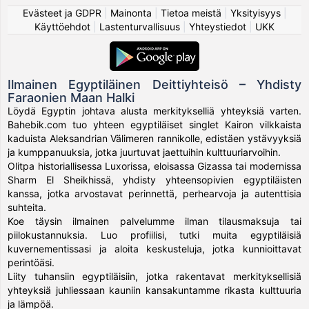
Evästeet ja GDPR
|
Mainonta
|
Tietoa meistä
|
Yksityisyys
|
Käyttöehdot
|
Lastenturvallisuus
|
Yhteystiedot
|
UKK
Ilmainen Egyptiläinen Deittiyhteisö – Yhdisty
Faraonien Maan Halki
Löydä Egyptin johtava alusta merkitykselliä yhteyksiä varten.
Bahebik.com tuo yhteen egyptiläiset singlet Kairon vilkkaista
kaduista Aleksandrian Välimeren rannikolle, edistäen ystävyyksiä
ja kumppanuuksia, jotka juurtuvat jaettuihin kulttuuriarvoihin.
Olitpa historiallisessa Luxorissa, eloisassa Gizassa tai modernissa
Sharm El Sheikhissä, yhdisty yhteensopivien egyptiläisten
kanssa, jotka arvostavat perinnettä, perhearvoja ja autenttisia
suhteita.
Koe täysin ilmainen palvelumme ilman tilausmaksuja tai
piilokustannuksia. Luo profiilisi, tutki muita egyptiläisiä
kuvernementissasi ja aloita keskusteluja, jotka kunnioittavat
perintöäsi.
Liity tuhansiin egyptiläisiin, jotka rakentavat merkityksellisiä
yhteyksiä juhliessaan kauniin kansakuntamme rikasta kulttuuria
ja lämpöä.