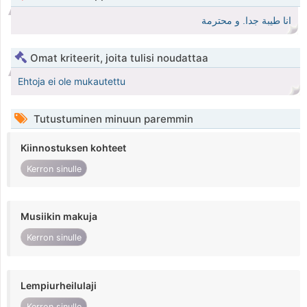
انا طيبة جدا. و محترمة
Omat kriteerit, joita tulisi noudattaa
Ehtoja ei ole mukautettu
Tutustuminen minuun paremmin
Kiinnostuksen kohteet
Kerron sinulle
Musiikin makuja
Kerron sinulle
Lempiurheilulaji
Kerron sinulle