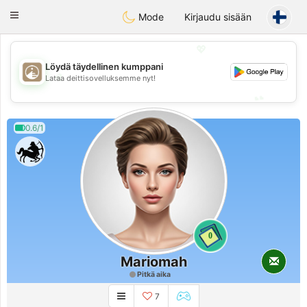
B
ahebik
Toggle
Mode
Kirjaudu sisään
navigation
💖
Löydä täydellinen kumppani
💖
Lataa deittisovelluksemme nyt!
💕
💕
0.6/1
0
Mariomah
Pitkä aika
7