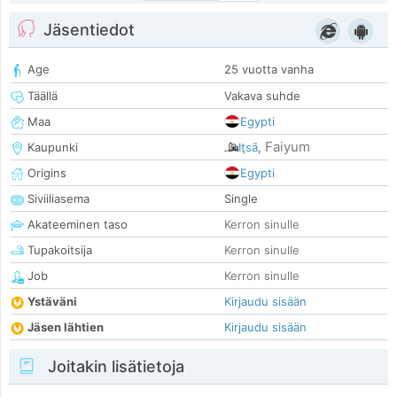
Jäsentiedot
Age
25 vuotta vanha
Täällä
Vakava suhde
Maa
Egypti
Faiyum
Kaupunki
Iţsā
,
Origins
Egypti
Siviiliasema
Single
Akateeminen taso
Kerron sinulle
Tupakoitsija
Kerron sinulle
Job
Kerron sinulle
Ystäväni
Kirjaudu sisään
Jäsen lähtien
Kirjaudu sisään
Joitakin lisätietoja