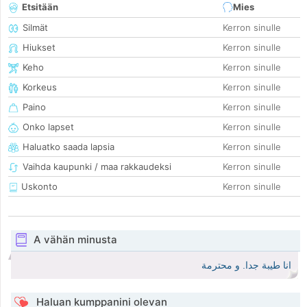
Etsitään
Mies
Silmät
Kerron sinulle
Hiukset
Kerron sinulle
Keho
Kerron sinulle
Korkeus
Kerron sinulle
Paino
Kerron sinulle
Onko lapset
Kerron sinulle
Haluatko saada lapsia
Kerron sinulle
Vaihda kaupunki / maa rakkaudeksi
Kerron sinulle
Uskonto
Kerron sinulle
A vähän minusta
انا طيبة جدا. و محترمة
Haluan kumppanini olevan