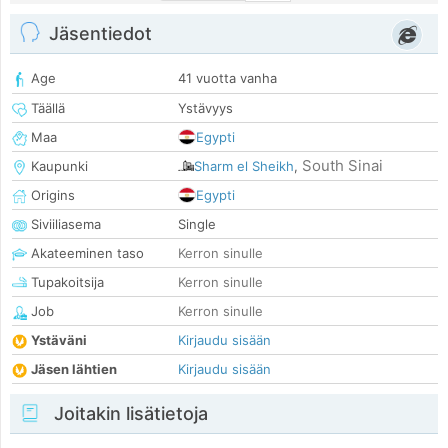
Jäsentiedot
Age
41 vuotta vanha
Täällä
Ystävyys
Maa
Egypti
South Sinai
Kaupunki
Sharm el Sheikh
,
Origins
Egypti
Siviiliasema
Single
Akateeminen taso
Kerron sinulle
Tupakoitsija
Kerron sinulle
Job
Kerron sinulle
Ystäväni
Kirjaudu sisään
Jäsen lähtien
Kirjaudu sisään
Joitakin lisätietoja