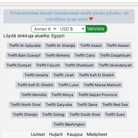
Työskentelemme kovasti tarjotaksemme sinulle parasta palvelua, ole
ystävällinen ja tue meitä
Löydä sinkkuja alueilta: Egypti
Treffit Al-Qalyubia
Treffit Al-Sharqia
Treffit Assiut
Treffit Aswan
Treffit Bani Suwayf
Treffit Beheira
Treffit Cairo
Treffit Daqahliyah
Treffit Dumyat
Treffit Faiyum
Treffit Gharbiyah
Treffit Iskandariyah
Treffit Ismailia
Treffit Jizah
Treffit Kafr El Sheikh
Treffit Kafr El-Sheikh
Treffit Luxor
Treffit Marsa Matrouh
Treffit Menofia
Treffit Minya
Treffit Najran Province
Treffit North Sinai
Treffit Qalyubia
Treffit Qena
Treffit Red Sea
Treffit Sharqia
Treffit Sohag
Treffit South Sinai
Treffit Suez
Treffit Washington
Uutiset
|
Huijarit
|
Kauppa
|
Mielipiteet