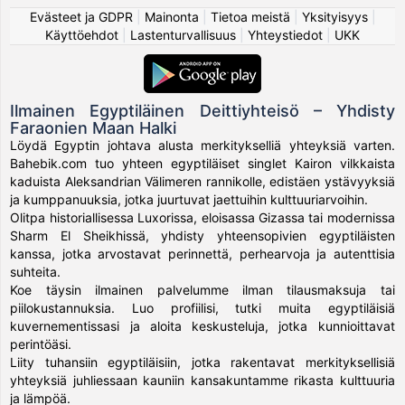
Evästeet ja GDPR
|
Mainonta
|
Tietoa meistä
|
Yksityisyys
|
Käyttöehdot
|
Lastenturvallisuus
|
Yhteystiedot
|
UKK
Ilmainen Egyptiläinen Deittiyhteisö – Yhdisty
Faraonien Maan Halki
Löydä Egyptin johtava alusta merkitykselliä yhteyksiä varten.
Bahebik.com tuo yhteen egyptiläiset singlet Kairon vilkkaista
kaduista Aleksandrian Välimeren rannikolle, edistäen ystävyyksiä
ja kumppanuuksia, jotka juurtuvat jaettuihin kulttuuriarvoihin.
Olitpa historiallisessa Luxorissa, eloisassa Gizassa tai modernissa
Sharm El Sheikhissä, yhdisty yhteensopivien egyptiläisten
kanssa, jotka arvostavat perinnettä, perhearvoja ja autenttisia
suhteita.
Koe täysin ilmainen palvelumme ilman tilausmaksuja tai
piilokustannuksia. Luo profiilisi, tutki muita egyptiläisiä
kuvernementissasi ja aloita keskusteluja, jotka kunnioittavat
perintöäsi.
Liity tuhansiin egyptiläisiin, jotka rakentavat merkityksellisiä
yhteyksiä juhliessaan kauniin kansakuntamme rikasta kulttuuria
ja lämpöä.