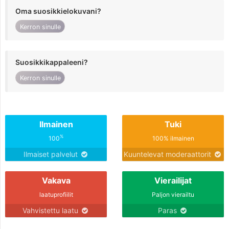
Oma suosikkielokuvani?
Kerron sinulle
Suosikkikappaleeni?
Kerron sinulle
Ilmainen
Tuki
%
100
100% ilmainen
Ilmaiset palvelut
Kuuntelevat moderaattorit
Vakava
Vierailijat
laatuprofiilit
Paljon vierailtu
Vahvistettu laatu
Paras