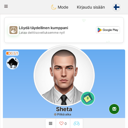
B
ahebik
Toggle
Mode
Kirjaudu sisään
navigation
💖
Löydä täydellinen kumppani
💖
Lataa deittisovelluksemme nyt!
💕
💕
0.5/1
0
Sheta
Pitkä aika
0