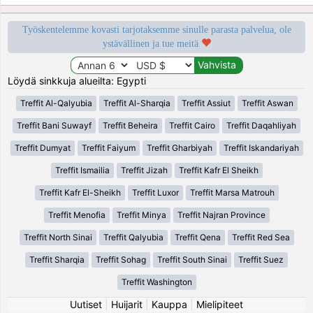
Työskentelemme kovasti tarjotaksemme sinulle parasta palvelua, ole
ystävällinen ja tue meitä
Löydä sinkkuja alueilta: Egypti
Treffit Al-Qalyubia
Treffit Al-Sharqia
Treffit Assiut
Treffit Aswan
Treffit Bani Suwayf
Treffit Beheira
Treffit Cairo
Treffit Daqahliyah
Treffit Dumyat
Treffit Faiyum
Treffit Gharbiyah
Treffit Iskandariyah
Treffit Ismailia
Treffit Jizah
Treffit Kafr El Sheikh
Treffit Kafr El-Sheikh
Treffit Luxor
Treffit Marsa Matrouh
Treffit Menofia
Treffit Minya
Treffit Najran Province
Treffit North Sinai
Treffit Qalyubia
Treffit Qena
Treffit Red Sea
Treffit Sharqia
Treffit Sohag
Treffit South Sinai
Treffit Suez
Treffit Washington
Uutiset
|
Huijarit
|
Kauppa
|
Mielipiteet