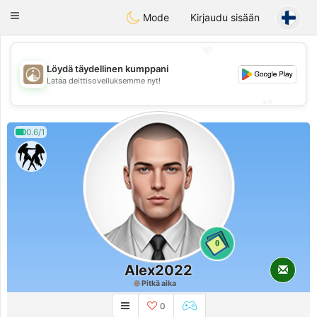
B
ahebik
Toggle
Mode
Kirjaudu sisään
navigation
💖
Löydä täydellinen kumppani
💖
Lataa deittisovelluksemme nyt!
💕
💕
0.6/1
0
Alex2022
Pitkä aika
0