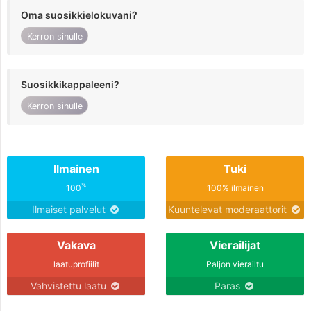
Oma suosikkielokuvani?
Kerron sinulle
Suosikkikappaleeni?
Kerron sinulle
Ilmainen
Tuki
%
100
100% ilmainen
Ilmaiset palvelut
Kuuntelevat moderaattorit
Vakava
Vierailijat
laatuprofiilit
Paljon vierailtu
Vahvistettu laatu
Paras