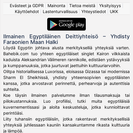
Evästeet ja GDPR
|
Mainonta
|
Tietoa meistä
|
Yksityisyys
|
Käyttöehdot
|
Lastenturvallisuus
|
Yhteystiedot
|
UKK
Ilmainen Egyptiläinen Deittiyhteisö – Yhdisty
Faraonien Maan Halki
Löydä Egyptin johtava alusta merkitykselliä yhteyksiä varten.
Bahebik.com tuo yhteen egyptiläiset singlet Kairon vilkkaista
kaduista Aleksandrian Välimeren rannikolle, edistäen ystävyyksiä
ja kumppanuuksia, jotka juurtuvat jaettuihin kulttuuriarvoihin.
Olitpa historiallisessa Luxorissa, eloisassa Gizassa tai modernissa
Sharm El Sheikhissä, yhdisty yhteensopivien egyptiläisten
kanssa, jotka arvostavat perinnettä, perhearvoja ja autenttisia
suhteita.
Koe täysin ilmainen palvelumme ilman tilausmaksuja tai
piilokustannuksia. Luo profiilisi, tutki muita egyptiläisiä
kuvernementissasi ja aloita keskusteluja, jotka kunnioittavat
perintöäsi.
Liity tuhansiin egyptiläisiin, jotka rakentavat merkityksellisiä
yhteyksiä juhliessaan kauniin kansakuntamme rikasta kulttuuria
ja lämpöä.