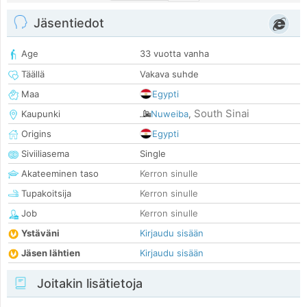
Jäsentiedot
Age
33 vuotta vanha
Täällä
Vakava suhde
Maa
Egypti
South Sinai
Kaupunki
Nuweiba
,
Origins
Egypti
Siviiliasema
Single
Akateeminen taso
Kerron sinulle
Tupakoitsija
Kerron sinulle
Job
Kerron sinulle
Ystäväni
Kirjaudu sisään
Jäsen lähtien
Kirjaudu sisään
Joitakin lisätietoja