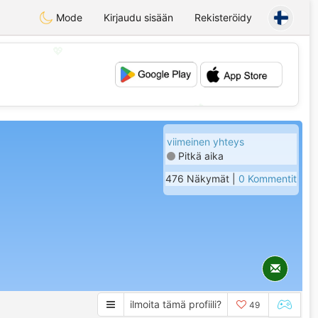
Mode
Kirjaudu sisään
Rekisteröidy
💖
💕
viimeinen yhteys
Pitkä aika
476 Näkymät |
0 Kommentit
ilmoita tämä profiili?
49