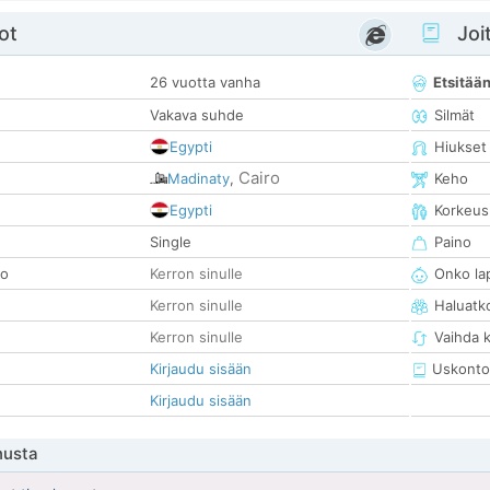
ot
Joit
26 vuotta vanha
Etsitää
Vakava suhde
Silmät
Egypti
Hiukset
Cairo
Madinaty
,
Keho
Egypti
Korkeus
Single
Paino
so
Kerron sinulle
Onko la
Kerron sinulle
Haluatk
Kerron sinulle
Vaihda 
Kirjaudu sisään
Uskonto
Kirjaudu sisään
nusta