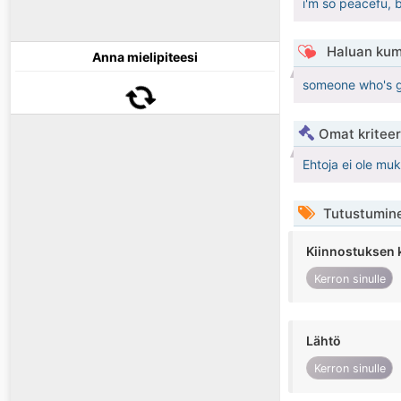
i'm so peacefu, b
Haluan kum
Anna mielipiteesi
someone who's ge
Omat kriteeri
Ehtoja ei ole mu
Tutustumin
Kiinnostuksen 
Kerron sinulle
Lähtö
Kerron sinulle