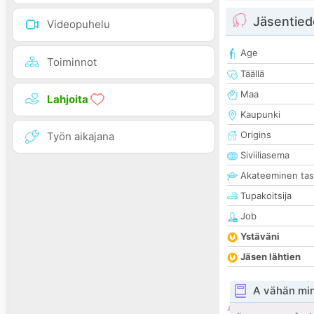
Jäsentied
Videopuhelu
Age
Toiminnot
Täällä
Maa
Lahjoita
Kaupunki
Origins
Työn aikajana
Siviiliasema
Akateeminen ta
Tupakoitsija
Job
Ystäväni
Jäsen lähtien
A vähän mi