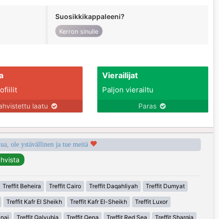
Suosikkikappaleeni?
Kerron sinulle
a
Vierailijat
fiilit
Paljon vierailtu
ahvistettu laatu
Paras
a, ole ystävällinen ja tue meitä
Treffit Beheira
Treffit Cairo
Treffit Daqahliyah
Treffit Dumyat
Treffit Kafr El Sheikh
Treffit Kafr El-Sheikh
Treffit Luxor
inai
Treffit Qalyubia
Treffit Qena
Treffit Red Sea
Treffit Sharqia