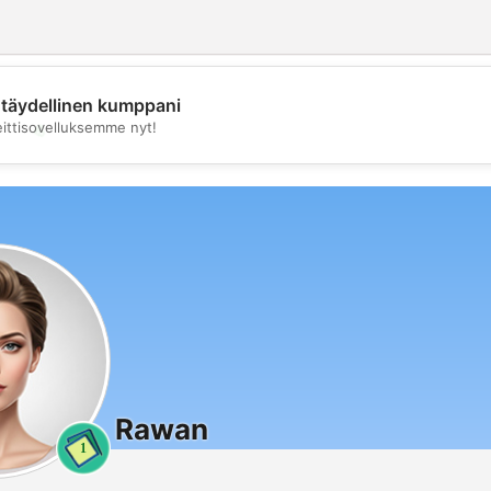
täydellinen kumppani
💖
eittisovelluksemme nyt!
💕
Rawan
1