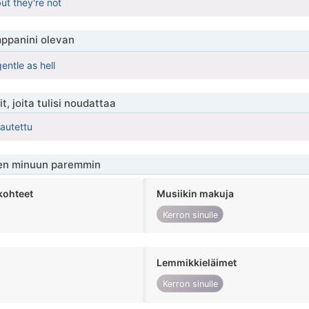
ut they're not
ppanini olevan
ntle as hell
t, joita tulisi noudattaa
kautettu
en minuun paremmin
kohteet
Musiikin makuja
Kerron sinulle
Lemmikkieläimet
Kerron sinulle