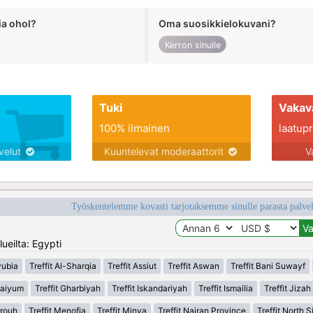
ia ohol?
Oma suosikkielokuvani?
Kerron sinulle
Tuki
Vakav
100% ilmainen
laatupro
lvelut
Kuuntelevat moderaattorit
V
Työskentelemme kovasti tarjotaksemme sinulle parasta palvelu
ueilta: Egypti
yubia
Treffit Al-Sharqia
Treffit Assiut
Treffit Aswan
Treffit Bani Suwayf
 Faiyum
Treffit Gharbiyah
Treffit Iskandariyah
Treffit Ismailia
Treffit Jizah
trouh
Treffit Menofia
Treffit Minya
Treffit Najran Province
Treffit North S