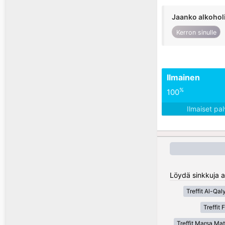
Jaanko alkohol
Kerron sinulle
Ilmainen
%
100
Ilmaiset pa
Löydä sinkkuja al
Treffit Al-Qal
Treffit
Treffit Marsa Ma