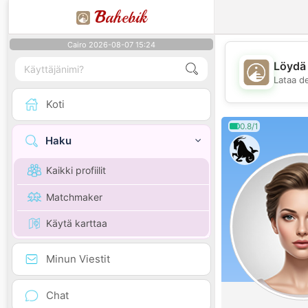
B
ahebik
Cairo 2026-08-07 15:24
Löydä 
Lataa d
Koti
0.8/1
Haku
Kaikki profiilit
Matchmaker
Käytä karttaa
Minun Viestit
Chat