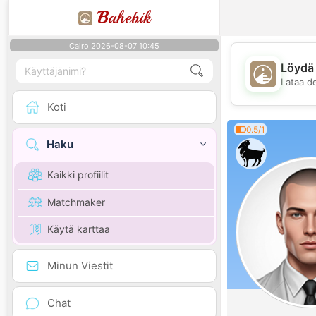
B
ahebik
Cairo 2026-08-07 10:45
Löydä 
Lataa d
Koti
0.5/1
Haku
Kaikki profiilit
Matchmaker
Käytä karttaa
Minun Viestit
Chat