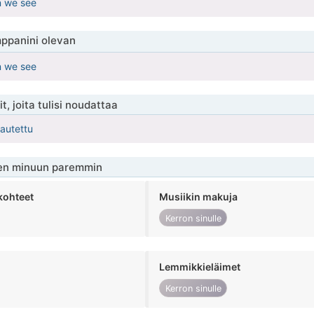
en we see
ppanini olevan
en we see
t, joita tulisi noudattaa
kautettu
en minuun paremmin
kohteet
Musiikin makuja
Kerron sinulle
Lemmikkieläimet
Kerron sinulle