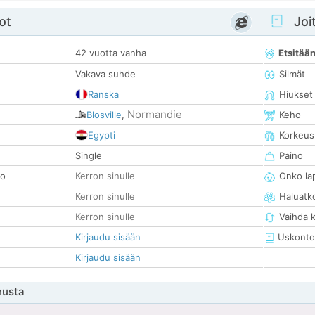
ot
Joit
42 vuotta vanha
Etsitää
Vakava suhde
Silmät
Ranska
Hiukset
Normandie
Blosville
,
Keho
Egypti
Korkeus
Single
Paino
so
Kerron sinulle
Onko la
Kerron sinulle
Haluatk
Kerron sinulle
Vaihda 
Kirjaudu sisään
Uskonto
Kirjaudu sisään
nusta