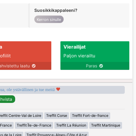
Suosikkikappaleeni?
Kerron sinulle
a
Vierailijat
fiilit
Paljon vierailtu
ahvistettu laatu
Paras
a, ole ystävällinen ja tue meitä
reffit Centre-Val de Loire
Treffit Corse
Treffit Fort-de-france
-France
Treffit Île-de-France
Treffit La Réunion
Treffit Martinique
ys de la Loire
Treffit Provence-Alpes-Côte d Azur