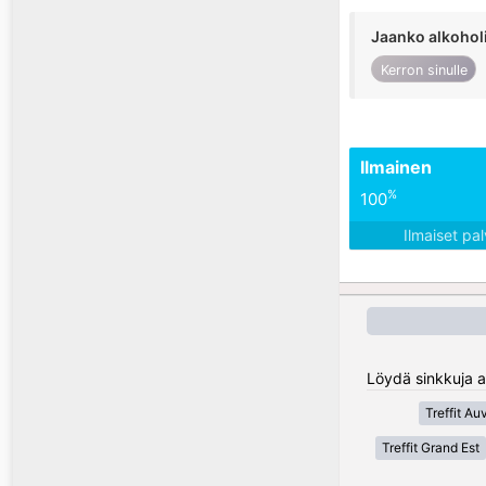
Jaanko alkohol
Kerron sinulle
Ilmainen
%
100
Ilmaiset pa
Löydä sinkkuja a
Treffit A
Treffit Grand Est