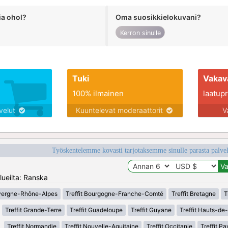
ia ohol?
Oma suosikkielokuvani?
Kerron sinulle
Tuki
Vakav
100% ilmainen
laatupro
lvelut
Kuuntelevat moderaattorit
V
Työskentelemme kovasti tarjotaksemme sinulle parasta palvelu
lueilta: Ranska
uvergne-Rhône-Alpes
Treffit Bourgogne-Franche-Comté
Treffit Bretagne
T
Treffit Grande-Terre
Treffit Guadeloupe
Treffit Guyane
Treffit Hauts-de
Treffit Normandie
Treffit Nouvelle-Aquitaine
Treffit Occitanie
Treffit Pa