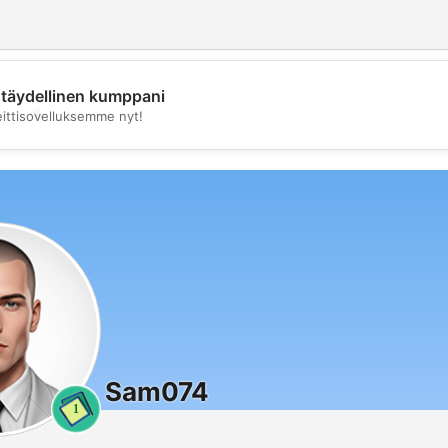
täydellinen kumppani
💖
eittisovelluksemme nyt!
💕
Sam074
1