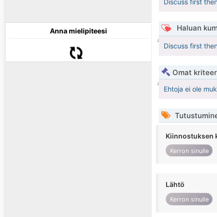
Discuss first th
Haluan kum
Anna mielipiteesi
Discuss first th
Omat kriteeri
Ehtoja ei ole mu
Tutustumin
Kiinnostuksen 
Kerron sinulle
Lähtö
Kerron sinulle