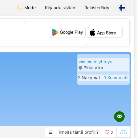
Mode
Kirjaudu sisään
Rekisteröidy
💖
💕
viimeinen yhteys
Pitkä aika
2 Näkymät |
1 Kommentit
ilmoita tämä profiili?
0