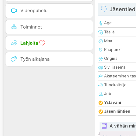
Jäsentied
Videopuhelu
Age
Toiminnot
Täällä
Maa
Lahjoita
Kaupunki
Origins
Työn aikajana
Siviiliasema
Akateeminen ta
Tupakoitsija
Job
Ystäväni
Jäsen lähtien
A vähän mi