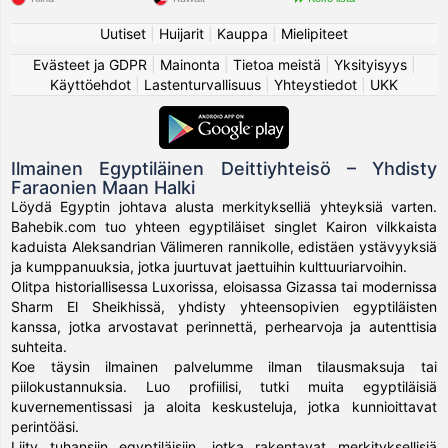
Uutiset
|
Huijarit
|
Kauppa
|
Mielipiteet
Evästeet ja GDPR
|
Mainonta
|
Tietoa meistä
|
Yksityisyys
|
Käyttöehdot
|
Lastenturvallisuus
|
Yhteystiedot
|
UKK
Ilmainen Egyptiläinen Deittiyhteisö – Yhdisty
Faraonien Maan Halki
Löydä Egyptin johtava alusta merkitykselliä yhteyksiä varten.
Bahebik.com tuo yhteen egyptiläiset singlet Kairon vilkkaista
kaduista Aleksandrian Välimeren rannikolle, edistäen ystävyyksiä
ja kumppanuuksia, jotka juurtuvat jaettuihin kulttuuriarvoihin.
Olitpa historiallisessa Luxorissa, eloisassa Gizassa tai modernissa
Sharm El Sheikhissä, yhdisty yhteensopivien egyptiläisten
kanssa, jotka arvostavat perinnettä, perhearvoja ja autenttisia
suhteita.
Koe täysin ilmainen palvelumme ilman tilausmaksuja tai
piilokustannuksia. Luo profiilisi, tutki muita egyptiläisiä
kuvernementissasi ja aloita keskusteluja, jotka kunnioittavat
perintöäsi.
Liity tuhansiin egyptiläisiin, jotka rakentavat merkityksellisiä