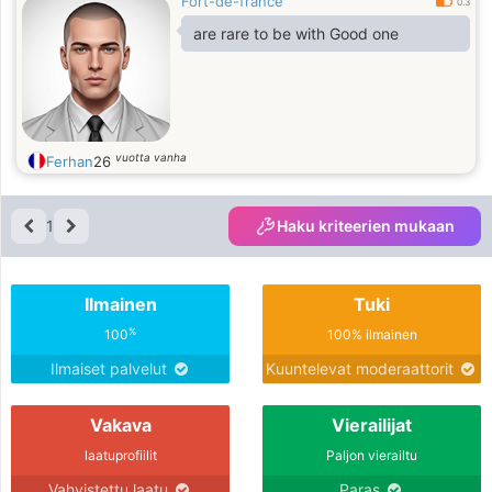
Fort-de-france
0.3
are rare to be with Good one
vuotta vanha
Ferhan
26
1
Haku kriteerien mukaan
Ilmainen
Tuki
%
100
100% ilmainen
Ilmaiset palvelut
Kuuntelevat moderaattorit
Vakava
Vierailijat
laatuprofiilit
Paljon vierailtu
Vahvistettu laatu
Paras