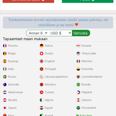
Työskentelemme kovasti tarjotaksemme sinulle parasta palvelua, ole
ystävällinen ja tue meitä
Tapaamiset maan mukaan
Ranska
Saksa
Kanada
Belgia
Sveitsi
Yhdysvallat
Espanja
Englanti
Meksiko
Italia
Portugali
Kolumbia
Ruotsi
Liikuntarajoitteinen
Lemmikkieläimet
Australia
Marokko
Brasilia
Alankomaat
Tunisia
Filippiinit
Itävalta
Algeria
Libanon
Japani
Egypti
Persianlahti
Kiina
Kuwait
Koko lista