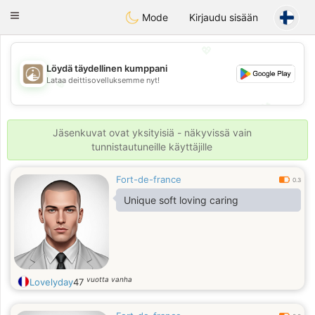
B
ahebik
Toggle
Mode
Kirjaudu sisään
navigation
💖
Löydä täydellinen kumppani
Lataa deittisovelluksemme nyt!
💖
💕
💕
Jäsenkuvat ovat yksityisiä - näkyvissä vain
tunnistautuneille käyttäjille
Fort-de-france
0.3
Unique soft loving caring
vuotta vanha
Lovelyday
47