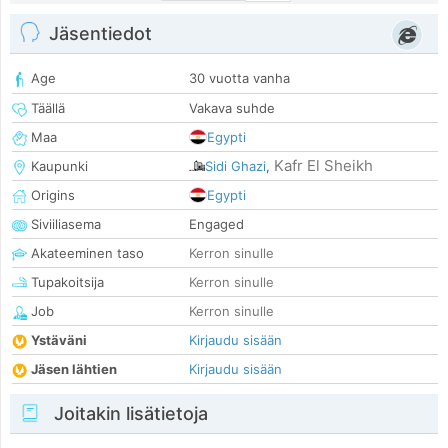
Jäsentiedot
Age
30 vuotta vanha
Täällä
Vakava suhde
Maa
Egypti
Kafr El Sheikh
Kaupunki
Sidi Ghazi
,
Origins
Egypti
Siviiliasema
Engaged
Akateeminen taso
Kerron sinulle
Tupakoitsija
Kerron sinulle
Job
Kerron sinulle
Ystäväni
Kirjaudu sisään
Jäsen lähtien
Kirjaudu sisään
Joitakin lisätietoja