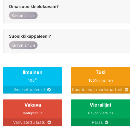
Oma suosikkielokuvani?
Kerron sinulle
Suosikkikappaleeni?
Kerron sinulle
Ilmainen
Tuki
%
100
100% ilmainen
Ilmaiset palvelut
Kuuntelevat moderaattorit
Vakava
Vierailijat
laatuprofiilit
Paljon vierailtu
Vahvistettu laatu
Paras