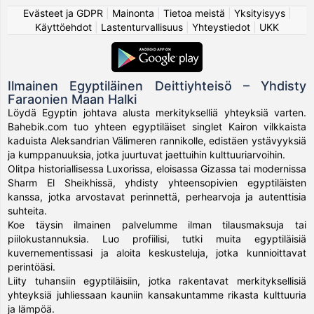
Evästeet ja GDPR
|
Mainonta
|
Tietoa meistä
|
Yksityisyys
|
Käyttöehdot
|
Lastenturvallisuus
|
Yhteystiedot
|
UKK
Ilmainen Egyptiläinen Deittiyhteisö – Yhdisty
Faraonien Maan Halki
Löydä Egyptin johtava alusta merkitykselliä yhteyksiä varten.
Bahebik.com tuo yhteen egyptiläiset singlet Kairon vilkkaista
kaduista Aleksandrian Välimeren rannikolle, edistäen ystävyyksiä
ja kumppanuuksia, jotka juurtuvat jaettuihin kulttuuriarvoihin.
Olitpa historiallisessa Luxorissa, eloisassa Gizassa tai modernissa
Sharm El Sheikhissä, yhdisty yhteensopivien egyptiläisten
kanssa, jotka arvostavat perinnettä, perhearvoja ja autenttisia
suhteita.
Koe täysin ilmainen palvelumme ilman tilausmaksuja tai
piilokustannuksia. Luo profiilisi, tutki muita egyptiläisiä
kuvernementissasi ja aloita keskusteluja, jotka kunnioittavat
perintöäsi.
Liity tuhansiin egyptiläisiin, jotka rakentavat merkityksellisiä
yhteyksiä juhliessaan kauniin kansakuntamme rikasta kulttuuria
ja lämpöä.