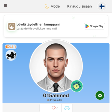
B
ahebik
Toggle
Mode
Kirjaudu sisään
navigation
💖
Löydä täydellinen kumppani
💖
Lataa deittisovelluksemme nyt!
💕
💕
0.5/1
0
015ahmed
Pitkä aika
0