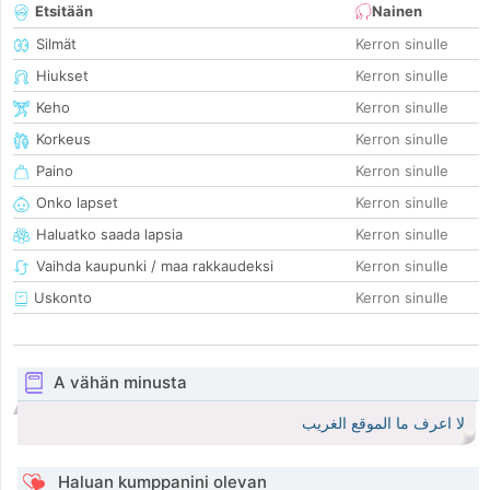
Etsitään
Nainen
Silmät
Kerron sinulle
Hiukset
Kerron sinulle
Keho
Kerron sinulle
Korkeus
Kerron sinulle
Paino
Kerron sinulle
Onko lapset
Kerron sinulle
Haluatko saada lapsia
Kerron sinulle
Vaihda kaupunki / maa rakkaudeksi
Kerron sinulle
Uskonto
Kerron sinulle
A vähän minusta
لا اعرف ما الموقع الغريب
Haluan kumppanini olevan