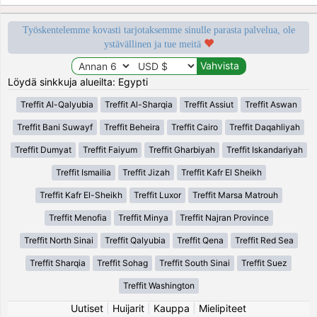
Työskentelemme kovasti tarjotaksemme sinulle parasta palvelua, ole
ystävällinen ja tue meitä
Löydä sinkkuja alueilta: Egypti
Treffit Al-Qalyubia
Treffit Al-Sharqia
Treffit Assiut
Treffit Aswan
Treffit Bani Suwayf
Treffit Beheira
Treffit Cairo
Treffit Daqahliyah
Treffit Dumyat
Treffit Faiyum
Treffit Gharbiyah
Treffit Iskandariyah
Treffit Ismailia
Treffit Jizah
Treffit Kafr El Sheikh
Treffit Kafr El-Sheikh
Treffit Luxor
Treffit Marsa Matrouh
Treffit Menofia
Treffit Minya
Treffit Najran Province
Treffit North Sinai
Treffit Qalyubia
Treffit Qena
Treffit Red Sea
Treffit Sharqia
Treffit Sohag
Treffit South Sinai
Treffit Suez
Treffit Washington
Uutiset
|
Huijarit
|
Kauppa
|
Mielipiteet