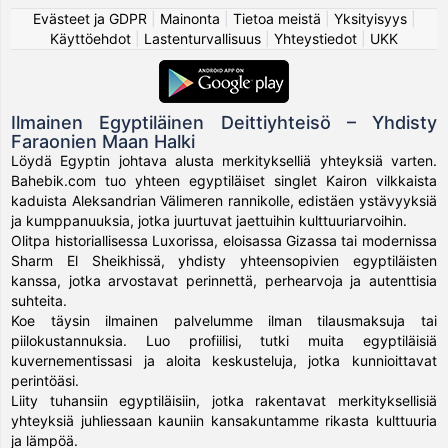
Evästeet ja GDPR
|
Mainonta
|
Tietoa meistä
|
Yksityisyys
|
Käyttöehdot
|
Lastenturvallisuus
|
Yhteystiedot
|
UKK
Ilmainen Egyptiläinen Deittiyhteisö – Yhdisty
Faraonien Maan Halki
Löydä Egyptin johtava alusta merkitykselliä yhteyksiä varten.
Bahebik.com tuo yhteen egyptiläiset singlet Kairon vilkkaista
kaduista Aleksandrian Välimeren rannikolle, edistäen ystävyyksiä
ja kumppanuuksia, jotka juurtuvat jaettuihin kulttuuriarvoihin.
Olitpa historiallisessa Luxorissa, eloisassa Gizassa tai modernissa
Sharm El Sheikhissä, yhdisty yhteensopivien egyptiläisten
kanssa, jotka arvostavat perinnettä, perhearvoja ja autenttisia
suhteita.
Koe täysin ilmainen palvelumme ilman tilausmaksuja tai
piilokustannuksia. Luo profiilisi, tutki muita egyptiläisiä
kuvernementissasi ja aloita keskusteluja, jotka kunnioittavat
perintöäsi.
Liity tuhansiin egyptiläisiin, jotka rakentavat merkityksellisiä
yhteyksiä juhliessaan kauniin kansakuntamme rikasta kulttuuria
ja lämpöä.