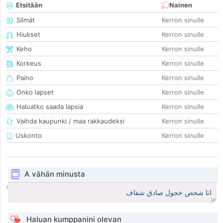
Etsitään
Nainen
Silmät
Kerron sinulle
Hiukset
Kerron sinulle
Keho
Kerron sinulle
Korkeus
Kerron sinulle
Paino
Kerron sinulle
Onko lapset
Kerron sinulle
Haluatko saada lapsia
Kerron sinulle
Vaihda kaupunki / maa rakkaudeksi
Kerron sinulle
Uskonto
Kerron sinulle
A vähän minusta
انا شخص خجول صادق شفاف
Haluan kumppanini olevan