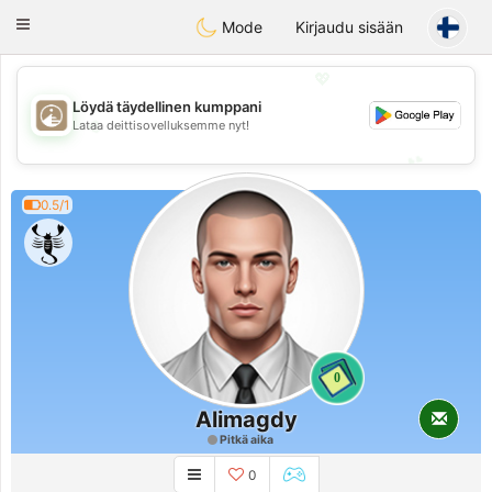
B
ahebik
Toggle
Mode
Kirjaudu sisään
navigation
💖
Löydä täydellinen kumppani
💖
Lataa deittisovelluksemme nyt!
💕
💕
0.5/1
0
Alimagdy
Pitkä aika
0