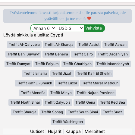
Työskentelemme kovasti tarjotaksemme sinulle parasta palvelua, ole
ystävällinen ja tue meitä
Löydä sinkkuja alueilta: Egypti
Treffit Al-Qalyubia
Treffit Al-Sharqia
Treffit Assiut
Treffit Aswan
Treffit Bani Suwayf
Treffit Beheira
Treffit Cairo
Treffit Daqahliyah
Treffit Dumyat
Treffit Faiyum
Treffit Gharbiyah
Treffit Iskandariyah
Treffit Ismailia
Treffit Jizah
Treffit Kafr El Sheikh
Treffit Kafr El-Sheikh
Treffit Luxor
Treffit Marsa Matrouh
Treffit Menofia
Treffit Minya
Treffit Najran Province
Treffit North Sinai
Treffit Qalyubia
Treffit Qena
Treffit Red Sea
Treffit Sharqia
Treffit Sohag
Treffit South Sinai
Treffit Suez
Treffit Washington
Uutiset
|
Huijarit
|
Kauppa
|
Mielipiteet