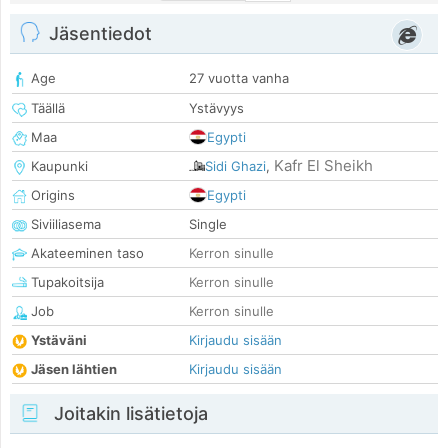
Jäsentiedot
Age
27 vuotta vanha
Täällä
Ystävyys
Maa
Egypti
Kafr El Sheikh
Kaupunki
Sidi Ghazi
,
Origins
Egypti
Siviiliasema
Single
Akateeminen taso
Kerron sinulle
Tupakoitsija
Kerron sinulle
Job
Kerron sinulle
Ystäväni
Kirjaudu sisään
Jäsen lähtien
Kirjaudu sisään
Joitakin lisätietoja