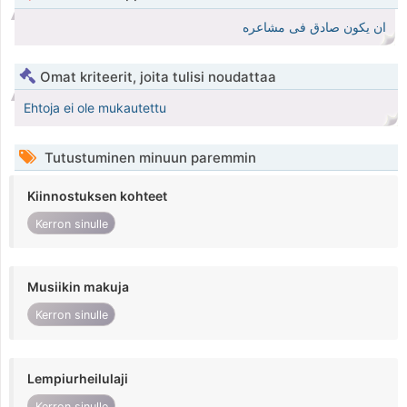
ان يكون صادق فى مشاعره
Omat kriteerit, joita tulisi noudattaa
Ehtoja ei ole mukautettu
Tutustuminen minuun paremmin
Kiinnostuksen kohteet
Kerron sinulle
Musiikin makuja
Kerron sinulle
Lempiurheilulaji
Kerron sinulle