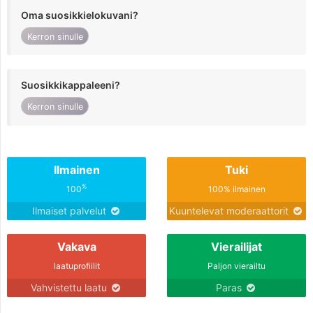
Oma suosikkielokuvani?
Kerron sinulle
Suosikkikappaleeni?
Kerron sinulle
Ilmainen
Tuki
%
100
100% ilmainen
Ilmaiset palvelut
Kuuntelevat moderaattorit
Vakava
Vierailijat
laatuprofiilit
Paljon vierailtu
Vahvistettu laatu
Paras