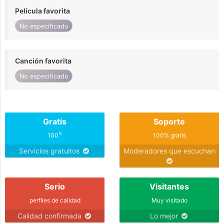
Película favorita
No especificado
Canción favorita
No especificado
Gratis
Soporte
%
100
100% gratis
Servicios gratuitos
Moderadores que escuchan
Serio
Visitantes
perfiles de calidad
Muy visitado
Calidad confirmada
Lo mejor