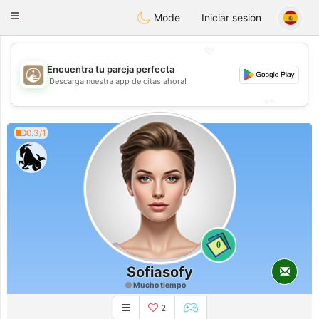
B
ahebik
Toggle
Mode
Iniciar sesión
navigation
💖
Encuentra tu pareja perfecta
💖
¡Descarga nuestra app de citas ahora!
💕
💕
0.3/1
0
Sofiasofy
Mucho tiempo
2