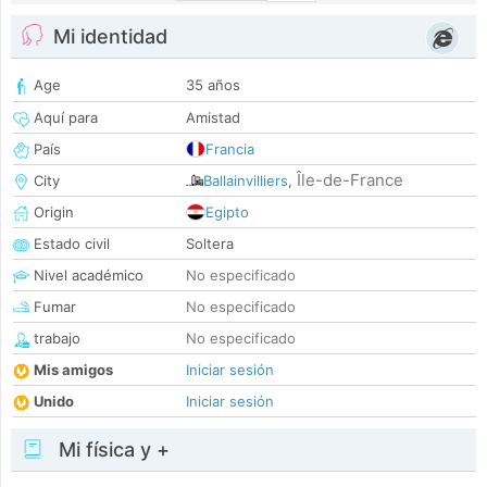
Mi identidad
Age
35 años
Aquí para
Amistad
País
Francia
Île-de-France
City
Ballainvilliers
,
Origin
Egipto
Estado civil
Soltera
Nivel académico
No especificado
Fumar
No especificado
trabajo
No especificado
Mis amigos
Iniciar sesión
Unido
Iniciar sesión
Mi física y +