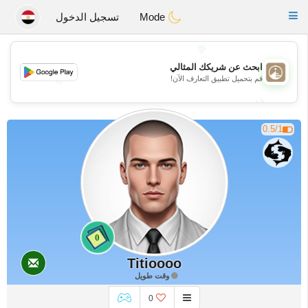
B
ahebik
Toggle
Mode
تسجيل الدخول
navigation
💖
ابحث عن شريكك المثالي
قم بتحميل تطبيق التعارف الآن!
💖
💕
💕
0.5/1
0
Titioooo
وقت طويل
0