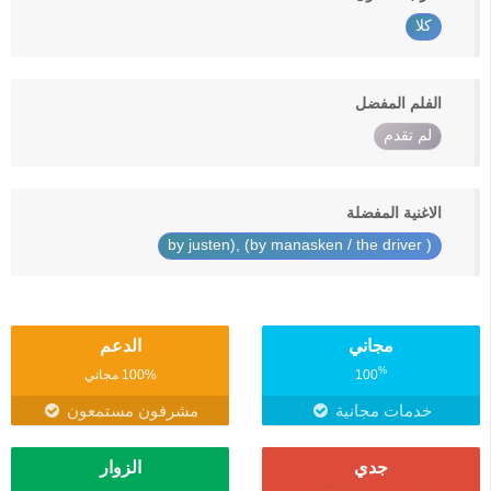
كلا
الفلم المفضل
لم تقدم
الاغنية المفضلة
( by manasken / the driver) ,(by justen
مجاني
الدعم
%
100
100% مجاني
خدمات مجانية
مشرفون مستمعون
جدي
الزوار