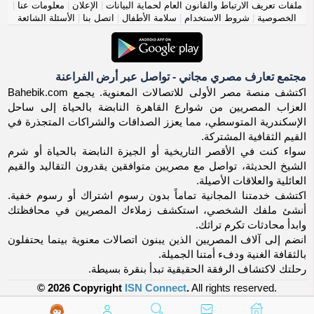
ملفات تعريف الارتباط والقانون العام لحماية البيانات
|
الإعلان
|
معلومات عنا
|
الخصوصية
|
شروط الاستخدام
|
سلامة الأطفال
|
اتصل بنا
|
الأسئلة الشائعة
مجتمع تعارف مصري مجاني - تواصل عبر أرض الفراعنة
اكتشف منصة مصر الأولى للاتصالات المعنوية. يجمع Bahebik.com
العزاب المصريين من شوارع القاهرة النابضة بالحياة إلى ساحل
الإسكندرية المتوسطي، مما يعزز الصداقات والشراكات المتجذرة في
القيم الثقافية المشتركة.
سواء كنت في الأقصر التاريخية أو الجيزة النابضة بالحياة أو شرم
الشيخ الحديثة، تواصل مع مصريين متوافقين يقدرون التقاليد والقيم
العائلية والعلاقات الأصيلة.
اكتشف خدمتنا المجانية تماماً بدون رسوم اشتراك أو رسوم خفية.
أنشئ ملفك الشخصي، استكشف زملاءك المصريين في محافظتك
وابدأ محادثات تكرم تراثك.
انضم إلى آلاف المصريين الذين يبنون اتصالات معنوية بينما يحتفلون
بالثقافة الغنية ودفء أمتنا الجميلة.
رحلتك لاكتشاف الرفقة الحقيقية تبدأ بنقرة بسيطة.
© 2026 Copyright
ISN Connect
.
All rights reserved.