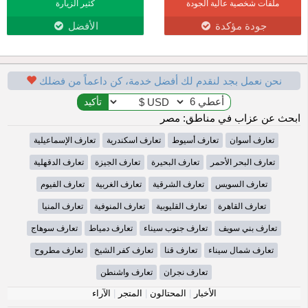
ملفات شخصية عالية الجودة
كثير الزيارة
جودة مؤكدة
الأفضل
نحن نعمل بجد لنقدم لك أفضل خدمة، كن داعماً من فضلك
ابحث عن عزاب في مناطق: مصر
تعارف أسوان
تعارف أسيوط
تعارف اسكندرية
تعارف الإسماعيلية
تعارف البحر الأحمر
تعارف البحيرة
تعارف الجيزة
تعارف الدقهلية
تعارف السويس
تعارف الشرقية
تعارف الغربية
تعارف الفيوم
تعارف القاهرة
تعارف القليوبية
تعارف المنوفية
تعارف المنيا
تعارف بني سويف
تعارف جنوب سيناء
تعارف دمياط
تعارف سوهاج
تعارف شمال سيناء
تعارف قنا
تعارف كفر الشيخ
تعارف مطروح
تعارف نجران
تعارف واشنطن
الأخبار
|
المحتالون
|
المتجر
|
الآراء