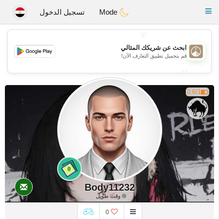
B
ahebik
Toggle
Mode
تسجيل الدخول
navigation
💖
ابحث عن شريكك المثالي
💖
قم بتحميل تطبيق التعارف الآن!
💕
💕
0.6/1
0
Body11232
وقت طويل
0