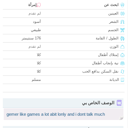
ابحث عن
إمرأة
العينين
لم تقدم
الشعر
أسود
الجسم
طبيعي
الطول / القامة
176 سنتيمتر
الوزن
لم تقدم
إمتلاك أطفال
كلا
نية بإنجاب أطفال
كلا
نقل السكن بدافع الحب
كلا
الديانة
مسلم
الوصف الخاص بي
gemer like games a lot abit lonly and i dont talk much