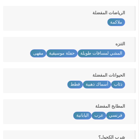
الرياضات المفضلة
ملاكمة
التنزه
المشي لمسافات طويلة
حفلة موسيقية
مقهى
الحيوانات المفضلة
ذئاب
أسماك ذهبية
قطط
المطابخ المفضلة
فرنسي
عرب
اليابانية
شرب الكحول؟