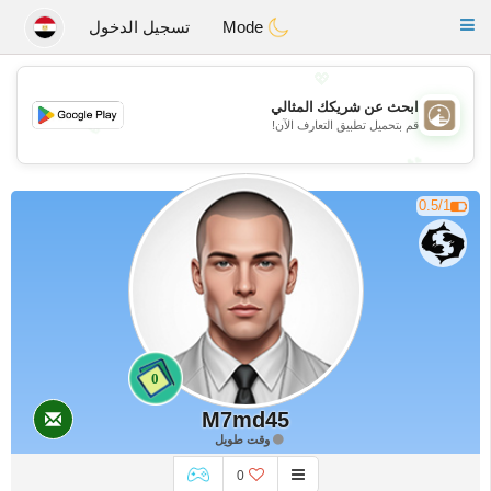
B
ahebik
Toggle
Mode
تسجيل الدخول
navigation
💖
ابحث عن شريكك المثالي
💖
قم بتحميل تطبيق التعارف الآن!
💕
💕
0.5/1
0
M7md45
وقت طويل
0