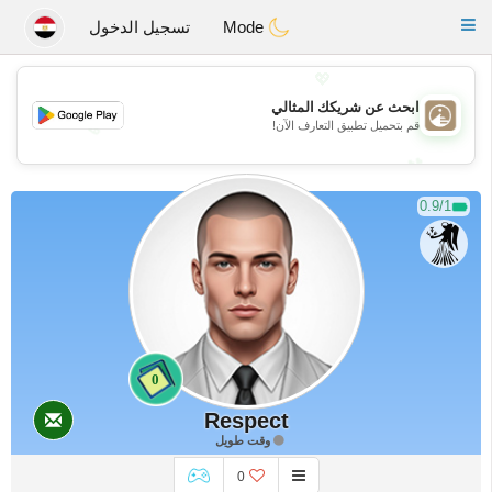
B
ahebik
Toggle
Mode
تسجيل الدخول
navigation
💖
ابحث عن شريكك المثالي
💖
قم بتحميل تطبيق التعارف الآن!
💕
💕
0.9/1
0
Respect
وقت طويل
0