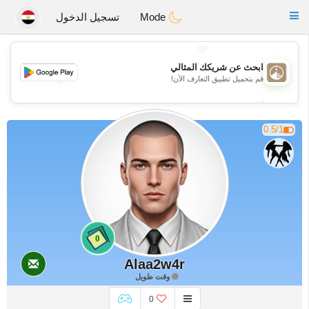
B
ahebik
Toggle
Mode
تسجيل الدخول
navigation
💖
ابحث عن شريكك المثالي
قم بتحميل تطبيق التعارف الآن!
💖
💕
💕
0.5/1
0
Alaa2w4r
وقت طويل
0