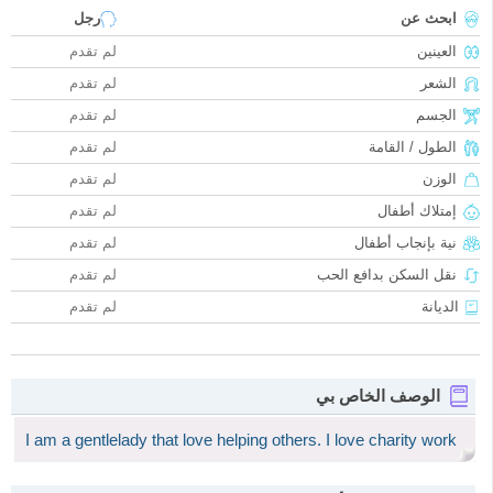
ابحث عن
رجل
العينين
لم تقدم
الشعر
لم تقدم
الجسم
لم تقدم
الطول / القامة
لم تقدم
الوزن
لم تقدم
إمتلاك أطفال
لم تقدم
نية بإنجاب أطفال
لم تقدم
نقل السكن بدافع الحب
لم تقدم
الديانة
لم تقدم
الوصف الخاص بي
I am a gentlelady that love helping others. I love charity work