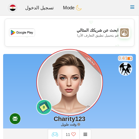
B
ahebik
Toggle
Mode
تسجيل الدخول
navigation
💖
ابحث عن شريكك المثالي
💖
قم بتحميل تطبيق التعارف الآن!
💕
💕
محظور
0.4/1
0
Charity123
وقت طويل
11