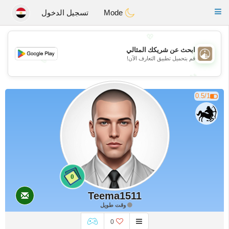
B
ahebik
Toggle
Mode
تسجيل الدخول
navigation
💖
ابحث عن شريكك المثالي
قم بتحميل تطبيق التعارف الآن!
💖
💕
💕
0.5/1
0
Teema1511
وقت طويل
0