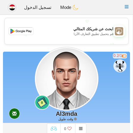
B
ahebik
Toggle
Mode
تسجيل الدخول
navigation
💖
ابحث عن شريكك المثالي
💖
قم بتحميل تطبيق التعارف الآن!
💕
💕
0.2/1
0
Al3mda
وقت طويل
0