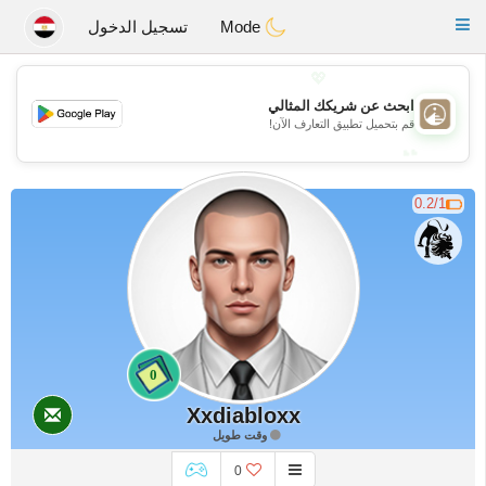
B
ahebik
Toggle
Mode
تسجيل الدخول
navigation
💖
ابحث عن شريكك المثالي
💖
قم بتحميل تطبيق التعارف الآن!
💕
💕
0.2/1
0
Xxdiabloxx
وقت طويل
0