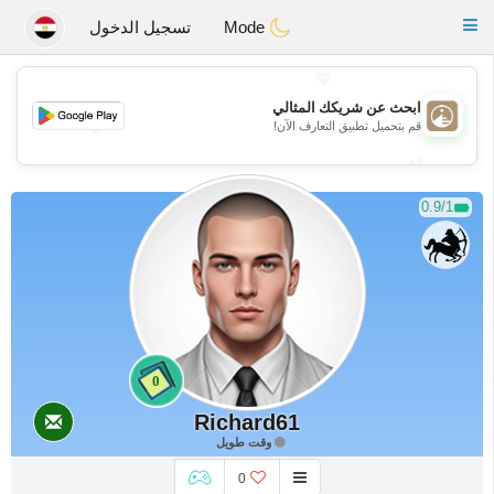
B
ahebik
Toggle
Mode
تسجيل الدخول
navigation
💖
ابحث عن شريكك المثالي
💖
قم بتحميل تطبيق التعارف الآن!
💕
💕
0.9/1
0
Richard61
وقت طويل
0