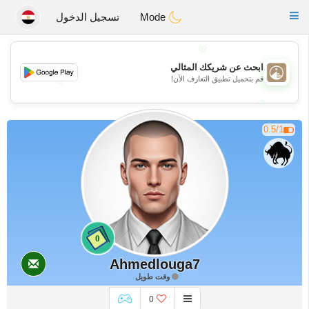
B
ahebik
Toggle
Mode
تسجيل الدخول
navigation
💖
ابحث عن شريكك المثالي
قم بتحميل تطبيق التعارف الآن!
💖
💕
💕
0.5/1
0
Ahmedlouga7
وقت طويل
0